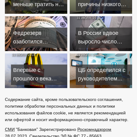
кредитов
меньше тратить на
причины низкого
текущее
кредитования
31 ИЮЛЯ, 2018
31 ИЮЛЯ, 2018
потребление
бизнеса
Федрезерв
В России вдвое
озаботился
выросло число
перспективами
черных кредиторов
31 ИЮЛЯ, 2018
28 ИЮЛЯ, 2018
инфляции и
занятости в США
Впервые с
ЦБ определился с
прошлого века
руководителем
"Макдоналдс"
банка проблемных
снизил выручку в
активов
Содержание сайта, кроме пользовательского соглашения,
России
политики обработки персональных данных и политики
использования файлов cookie, не является рекомендацией
или офертой и носит информационно-справочный характер.
СМИ
"Банковая" Зарегистрировано
Роскомнадзором
28.07.2023. Свидетельство ЭЛ № ФС 77 - 85663