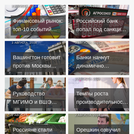
4 АВГУСТА, 2018
4 АВГУСТА, 2018
Финансовый рынок:
Российский банк
топ-10 событий
попал под санкции
начала августа
из-за Северной
3 АВГУСТА, 2018
3 АВГУСТА, 2018
Кореи
Вашингтон готовит
Банки начнут
против Москвы
динамично
очередные
повышать ставки по
3 АВГУСТА, 2018
2 АВГУСТА, 2018
"сокрушительные"
кредитам
санкции
Руководство
Темпы роста
МГИМО и ВШЭ
производительности
инициирует
труда в России
2 АВГУСТА, 2018
2 АВГУСТА, 2018
возвращение
ускорятся не ранее
образовательных
2020 года
Россияне стали
Орешкин озвучил