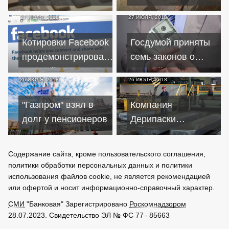
на депозитах в ЦБ
Вашингтоном и
27 ИЮЛЯ, 2018
27 ИЮЛЯ, 2018
Брюсселем
отменяется
Котировки Facebook
Госдумой приняты
продемонстрировали
семь законов о
крупнейшее падение
"российских
26 ИЮЛЯ, 2018
26 ИЮЛЯ, 2018
в истории
офшорах"
"Газпром" взял в
Компания
долг у пенсионеров
Дерипаски
надеется на
списание кредитов
Содержание сайта, кроме пользовательского соглашения,
в ВТБ и
политики обработки персональных данных и политики
приостановку
использования файлов cookie, не является рекомендацией
или офертой и носит информационно-справочный характер.
санкций
СМИ
"Банковая" Зарегистрировано
Роскомнадзором
28.07.2023. Свидетельство ЭЛ № ФС 77 - 85663