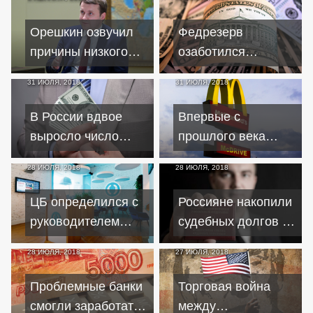
Орешкин озвучил
Федрезерв
причины низкого
озаботился
кредитования
перспективами
31 ИЮЛЯ, 2018
31 ИЮЛЯ, 2018
бизнеса
инфляции и
занятости в США
В России вдвое
Впервые с
выросло число
прошлого века
черных кредиторов
"Макдоналдс"
28 ИЮЛЯ, 2018
28 ИЮЛЯ, 2018
снизил выручку в
России
ЦБ определился с
Россияне накопили
руководителем
судебных долгов на
банка проблемных
4,4 триллиона
28 ИЮЛЯ, 2018
27 ИЮЛЯ, 2018
активов
рублей
Проблемные банки
Торговая война
смогли заработать
между