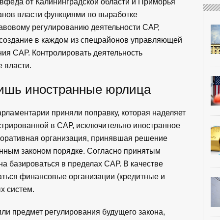
вфеда от Калининградской области и Приморья
анов власти функциями по выработке
равовому регулированию деятельности САР,
 создание в каждом из спецрайонов управляющей
ия САР. Контролировать деятельность
 власти.
лишь иностранные юрлица
арламентарии приняли поправку, которая наделяет
стрированной в САР, исключительно иностранное
поративная организация, принявшая решение
анным законом порядке. Согласно принятым
а базироваться в пределах САР. В качестве
аться финансовые организации (кредитные и
х систем.
или предмет регулирования будущего закона,