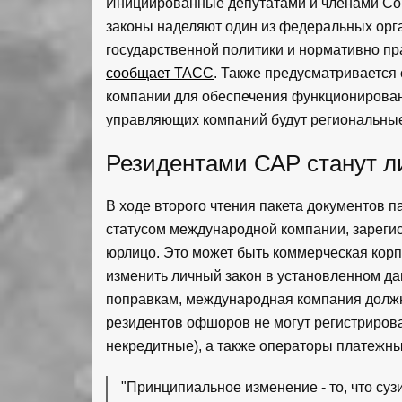
Инициированные депутатами и членами Со
законы наделяют один из федеральных орг
государственной политики и нормативно п
сообщает ТАСС
. Также предусматривается
компании для обеспечения функционирован
управляющих компаний будут региональные
Резидентами САР станут 
В ходе второго чтения пакета документов п
статусом международной компании, зареги
юрлицо. Это может быть коммерческая кор
изменить личный закон в установленном д
поправкам, международная компания должн
резидентов офшоров не могут регистриров
некредитные), а также операторы платежны
"Принципиальное изменение - то, что суз