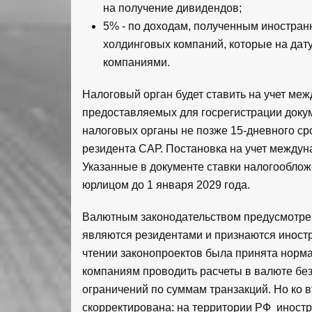
на получение дивидендов;
5% - по доходам, полученным иностра
холдинговых компаний, которые на да
компаниями.
Налоговый орган будет ставить на учет ме
предоставляемых для госрегистрации доку
налоговых органы не позже 15-дневного ср
резидента САР. Постановка на учет междун
Указанные в документе ставки налогооблож
юрлицом до 1 января 2029 года.
Валютным законодательством предусмотрен
являются резидентами и признаются иност
чтении законопроектов была принята норм
компаниям проводить расчеты в валюте без
ограничений по суммам транзакций. Но ко 
скорректирована: на территории РФ инос