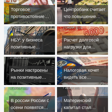
Торговое
Центробанк считает
противостояние
что повышение
между США и
НДС ускорит
17 ИЮЛЯ, 2018
17 ИЮЛЯ, 2018
Китаем может
инфляцию
негативно
НБУ: у бизнеса
Расчет долговой
отразиться на
позитивные
нагрузки для
валютах Европы
ожидания по
выдачи кредита
16 ИЮЛЯ, 2018
11 ИЮЛЯ, 2018
макроэкономике и
отложен до осени
перспективам
2019 года
Рынки настроены
Налоговая хочет
развития
на позитивные
видеть все
переговоры
переводы на карты
11 ИЮЛЯ, 2018
7 ИЮЛЯ, 2018
лидеров России и
физлиц
США
В россии России с
Материнский
осени появятся
капитал стал