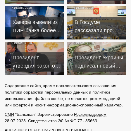
свои офшорные
проблемой для
7 ИЮЛЯ, 2018
6 ИЮЛЯ, 2018
зоны
рефинансирования
ипотечных кредитов
Хакеры вывели из
В Госдуме
ПИР-банка более
рассказали про
50 миллионов
свои зарплаты и
5 ИЮЛЯ, 2018
5 ИЮЛЯ, 2018
рублей
пенсии
Президент
Президент Украины
утвердил закон об
подписал новый
изменении
закон о валюте
параметров
Содержание сайта, кроме пользовательского соглашения,
бюджета ПФР
политики обработки персональных данных и политики
использования файлов cookie, не является рекомендацией
или офертой и носит информационно-справочный характер.
СМИ
"Банковая" Зарегистрировано
Роскомнадзором
28.07.2023. Свидетельство ЭЛ № ФС 77 - 85663
АНОИНФО
; ОГРН: 1247700801700; ИНН/КПП: