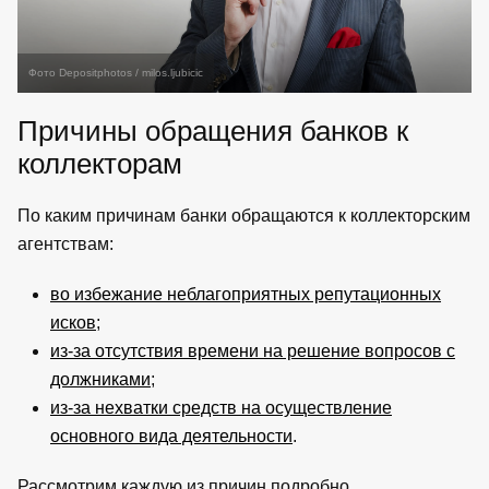
Фото Depositphotos / milos.ljubicic
Причины обращения банков к
коллекторам
По каким причинам банки обращаются к коллекторским
агентствам:
во избежание неблагоприятных репутационных
исков
;
из-за отсутствия времени на решение вопросов с
должниками
;
из-за нехватки средств на осуществление
основного вида деятельности
.
Рассмотрим каждую из причин подробно.