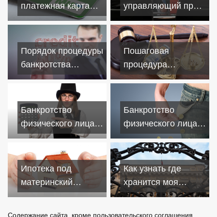
платежная карта
управляющий при
"Мир" входит в
банкротстве
жизнь
физических лиц
Порядок процедуры
Пошаговая
банкротства
процедура
физических лиц
банкротства
физических лиц
Банкротство
Банкротство
физического лица:
физического лица:
плюсы и минусы
с чего начинать
Ипотека под
Как узнать где
материнский
хранится моя
капитал: о чем надо
кредитная история
знать
Содержание сайта, кроме пользовательского соглашения,