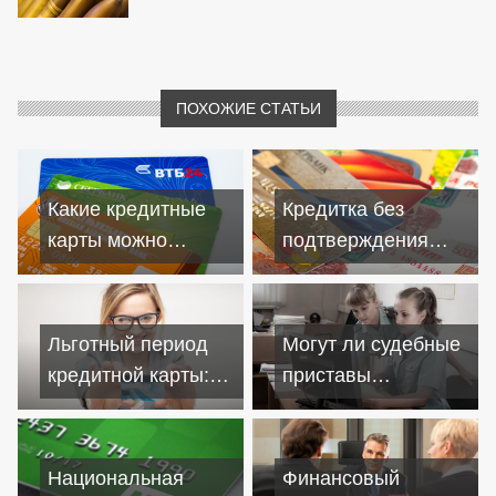
ПОХОЖИЕ СТАТЬИ
Какие кредитные
Кредитка без
карты можно
подтверждения
получить в
дохода: как
российских банках
получить карту
Льготный период
Могут ли судебные
кредитной карты:
приставы
как уложиться в
списывать деньги с
рамки
банковской карты
должника
Национальная
Финансовый