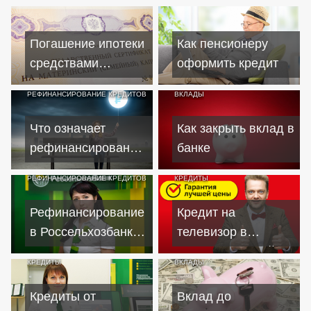
Погашение ипотеки
Как пенсионеру
средствами
оформить кредит
материнского
РЕФИНАНСИРОВАНИЕ КРЕДИТОВ
ВКЛАДЫ
капитала
Что означает
Как закрыть вклад в
рефинансирование
банке
кредита простыми
РЕФИНАНСИРОВАНИЕ КРЕДИТОВ
КРЕДИТЫ
словами
Рефинансирование
Кредит на
в Россельхозбанке -
телевизор в
способ уменьшить
Ростове: лучший
КРЕДИТЫ
ВКЛАДЫ
сумму переплаты
выбор и
по кредиту
обслуживание
Кредиты от
Вклад до