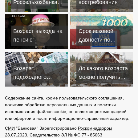
Россельхозбанка
востребования
для физических
ПЕНСИИ
лиц в 2017 году
Возраст выхода на
Срок исковой
пенсию
давности по
кредитной карте
НАЛОГИ
Возврат
До какого возраста
подоходного
можно получить
налога
ипотеку
Содержание сайта, кроме пользовательского соглашения,
политики обработки персональных данных и политики
использования файлов cookie, не является рекомендацией
или офертой и носит информационно-справочный характер.
СМИ
"Банковая" Зарегистрировано
Роскомнадзором
28.07.2023. Свидетельство ЭЛ № ФС 77 - 85663