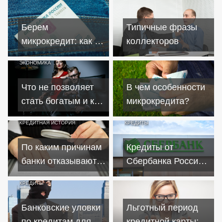
физических лиц
банковской карты
должника
Берем
Типичные фразы
микрокредит: как не
коллекторов
попасть на удочку
ЭКОНОМИКА
мошенников?
Что не позволяет
В чем особенности
стать богатым и как
микрокредита?
от этого
КРЕДИТНАЯ ИСТОРИЯ
КРЕДИТЫ
избавиться?
По каким причинам
Кредиты от
банки отказывают
Сбербанка России
заявителям в
для физических
КРЕДИТЫ
кредите
лиц на 1917 год
Банковские уловки
Льготный период
по кредитам для
кредитной карты: