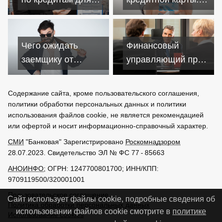
увеличения
как уложиться в
прибыли
рамки
Чего ожидать
Финансовый
заемщику от
управляющий при
продажи
банкротстве
кредитного долга
физических лиц
Содержание сайта, кроме пользовательского соглашения,
коллекторам
политики обработки персональных данных и политики
использования файлов cookie, не является рекомендацией
или офертой и носит информационно-справочный характер.
СМИ
"Банковая" Зарегистрировано
Роскомнадзором
28.07.2023. Свидетельство ЭЛ № ФС 77 - 85663
АНОИНФО
; ОГРН: 1247700801700; ИНН/КПП:
9709119500/320001001
Пользовательское соглашение
Сайт использует файлы cookie, подробные сведения об
Политика обработки персональных данных
использовании файлов cookie смотрите в
политике
Использование cookies