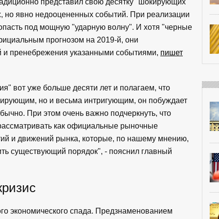
традиционно представил свою десятку "шокирующих
, но явно недооцененных событий. При реализации
пасть под мощную "ударную волну". И хотя "черные
фициальным прогнозом на 2019-й, они
й и пренебрежения указанными событиями,
пишет
" вот уже больше десяти лет и полагаем, что
кирующим, но и весьма интригующим, он побуждает
бычно. При этом очень важно подчеркнуть, что
 рассматривать как официальные рыночные
ий и движений рынка, которые, по нашему мнению,
ь существующий порядок", - пояснил главный
кризис
ого экономического спада. Предзнаменованием