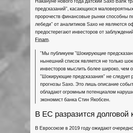
Накануне нового года датский Saxo Bank 
предсказаний", касающихся маловероятных
пророчеств финансовые рынки способны по
лебеди" от аналитиков Saxo не являются о
предостерегают инвесторов от заблуждени
Finam
.
"Мы публикуем "Шокирующие предсказания
нынешний список является не только шо
инвесторов мыслить более широко, чем о
"Шокирующие предсказания" не следует
прогнозы Saxo. Это лишь описание событ
обладают огромным потенциалом нарушит
экономист банка Стин Якобсен.
В ЕС разразится долговой 
В Евросоюзе в 2019 году ожидают очередн