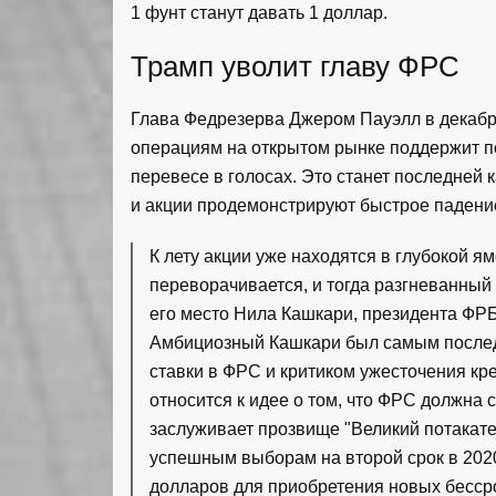
1 фунт станут давать 1 доллар.
Трамп уволит главу ФРС
Глава Федрезерва Джером Пауэлл в декабр
операциям на открытом рынке поддержит п
перевесе в голосах. Это станет последней 
и акции продемонстрируют быстрое падени
К лету акции уже находятся в глубокой 
переворачивается, и тогда разгневанный
его место Нила Кашкари, президента ФРБ
Амбициозный Кашкари был самым после
ставки в ФРС и критиком ужесточения к
относится к идее о том, что ФРС должна 
заслуживает прозвище "Великий потакате
успешным выборам на второй срок в 2020 
долларов для приобретения новых бесс