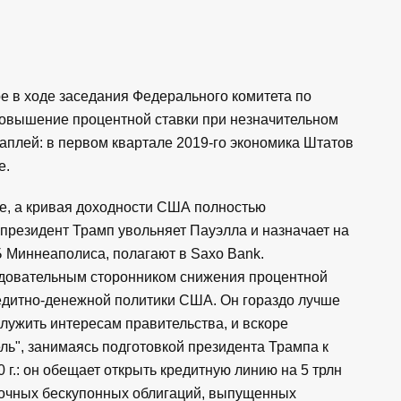
е в ходе заседания Федерального комитета по
овышение процентной ставки при незначительном
каплей: в первом квартале 2019-го экономика Штатов
е.
яме, а кривая доходности США полностью
 президент Трамп увольняет Пауэлла и назначает на
 Миннеаполиса, полагают в Saxo Bank.
довательным сторонником снижения процентной
редитно-денежной политики США. Он гораздо лучше
служить интересам правительства, и вскоре
ль", занимаясь подготовкой президента Трампа к
г.: он обещает открыть кредитную линию на 5 трлн
рочных бескупонных облигаций, выпущенных