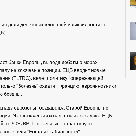
ния доли денежных вливаний и ликвидности со
Б);
ает банки Европы, выводя дебаты о мерах
паду на ключевые позиции. ЕЦБ вводит новые
вания (TLTRO), ведет политику "опережающей
к только "болезнь" охватит Францию, еврочиновники
аю бездны.
спаду еврозоны государства Старой Европы не
зации. Экономический и валютный союз дают ЕЦБ
ей от 50% ВВП, остальные - гарантируют
орные цели "Роста и стабильности".