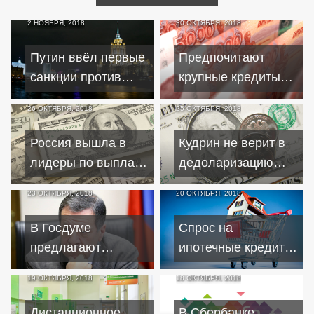
2 НОЯБРЯ, 2018
30 ОКТЯБРЯ, 2018
Путин ввёл первые
Предпочитают
санкции против
крупные кредиты
Украины
наличными, ипотеку
26 ОКТЯБРЯ, 2018
25 ОКТЯБРЯ, 2018
и карты
Россия вышла в
Кудрин не верит в
лидеры по выплате
дедоларизацию
внешних долгов
отечественной
23 ОКТЯБРЯ, 2018
20 ОКТЯБРЯ, 2018
экономики в
ближайшие 20 лет
В Госдуме
Cпрос на
предлагают
ипотечные кредиты
штрафовать
продолжает ставить
19 ОКТЯБРЯ, 2018
18 ОКТЯБРЯ, 2018
"теневиков" на всю
рекорды
сумму дохода
Дистанционное
В Сбербанке