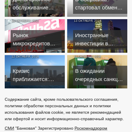
обслуживание
стартовал обмен
решит проблему
"Спасибо" на рубли
16 ОКТЯБРЯ, 2018
13 ОКТЯБРЯ, 2018
"банковского
рабства"
Рынок
Иностранные
микрокредитов
инвестиции в
требует
российскую
12 ОКТЯБРЯ, 2018
11 ОКТЯБРЯ, 2018
кардинальных
экономику упали до
реформ
минимума
Кризис
В ожидании
приближается:
очередных санкций
Bloomberg назвал
россияне массово
пять весомых
забирают деньги из
Содержание сайта, кроме пользовательского соглашения,
аргументов
банков
политики обработки персональных данных и политики
использования файлов cookie, не является рекомендацией
или офертой и носит информационно-справочный характер.
СМИ
"Банковая" Зарегистрировано
Роскомнадзором