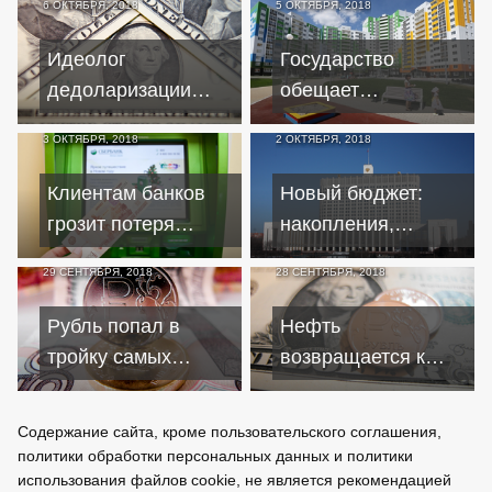
6 ОКТЯБРЯ, 2018
5 ОКТЯБРЯ, 2018
средствами
массово проходят
граждан и бизнеса
процесс
Идеолог
Государство
банкротства
дедоларизации
обещает
признал
поддержать
3 ОКТЯБРЯ, 2018
2 ОКТЯБРЯ, 2018
невозможность
некоторые
полного отказа от
категории
Клиентам банков
Новый бюджет:
доллара
проблемных
грозит потеря
накопления,
ипотечников
средств из-за
экономия,
29 СЕНТЯБРЯ, 2018
28 СЕНТЯБРЯ, 2018
технических сбоев
перераспределение
в системах
акцизов
Рубль попал в
Нефть
тройку самых
возвращается к
недооценённых
поддержке рубля
валют
Содержание сайта, кроме пользовательского соглашения,
политики обработки персональных данных и политики
использования файлов cookie, не является рекомендацией