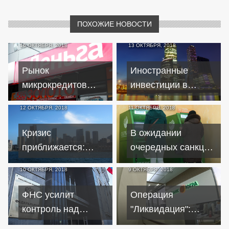
ПОХОЖИЕ НОВОСТИ
16 ОКТЯБРЯ, 2018
13 ОКТЯБРЯ, 2018
Рынок
Иностранные
микрокредитов
инвестиции в
требует
российскую
12 ОКТЯБРЯ, 2018
11 ОКТЯБРЯ, 2018
кардинальных
экономику упали до
реформ
минимума
Кризис
В ожидании
приближается:
очередных санкций
Bloomberg назвал
россияне массово
10 ОКТЯБРЯ, 2018
9 ОКТЯБРЯ, 2018
пять весомых
забирают деньги из
аргументов
банков
ФНС усилит
Операция
контроль над
"Ликвидация":
банковскими
заемщики "Югры"