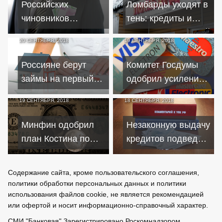
Российских
Ломбарды уходят в
ФГВФЛ
чиновников
тень: кредиты и
простимулируют
залоги без гарантий
20 СЕНТЯБРЯ, 2018
19 СЕНТЯБРЯ, 2018
солидными
прибавками к
Россияне берут
Комитет Госдумы
жалованью
займы на первый
одобрил усиление
взнос по
контроля за
19 СЕНТЯБРЯ, 2018
18 СЕНТЯБРЯ, 2018
ипотечному кредиту
картами
иностранных
Минфин одобрил
Незаконную выдачу
банков
план Костина по
кредитов подведут
дедоларизации
под уголовную
российской
статью
Содержание сайта, кроме пользовательского соглашения,
экономики
политики обработки персональных данных и политики
использования файлов cookie, не является рекомендацией
или офертой и носит информационно-справочный характер.
СМИ
"Банковая" Зарегистрировано
Роскомнадзором