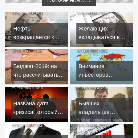
ПОХОЖИЕ НОВОСТИ
28 СЕНТЯБРЯ, 2018
27 СЕНТЯБРЯ, 2018
Нефть
Желающих
возвращается к
вкладываться в
поддержке рубля
госдолг США
26 СЕНТЯБРЯ, 2018
25 СЕНТЯБРЯ, 2018
становится все
меньше
Бюджет-2019: на
Внимание
что рассчитывать
инвесторов
украинцам
сконцентрировано
25 СЕНТЯБРЯ, 2018
21 СЕНТЯБРЯ, 2018
на геополитике и
нефтяных ценах
Названа дата
Бывших
кризиса, который
владельцев
уничтожит
лопнувших банков
21 СЕНТЯБРЯ, 2018
20 СЕНТЯБРЯ, 2018
глобальную
могут обязать
экономику
погашать долги