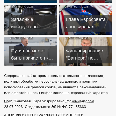
сегодня полное
уклонистов
28 АВГУСТА, 2023
28 АВГУСТА, 2023
закрытие границ с
приобретенного
Беларусью
гражданства
Западные
Глава Евросовета
инструкторы
анонсировал
назвали главную
расширение
25 АВГУСТА, 2023
25 АВГУСТА, 2023
проблему при
Евросоюза к 2030
обучении военных
году
Путин не может
Финансирование
ВСУ
быть причастен к
"Вагнера" не
гибели Пригожина –
связано с
Лукашенко
нахождением в
Содержание сайта, кроме пользовательского соглашения,
Беларуси – Песков
политики обработки персональных данных и политики
использования файлов cookie, не является рекомендацией
или офертой и носит информационно-справочный характер.
СМИ
"Банковая" Зарегистрировано
Роскомнадзором
28.07.2023. Свидетельство ЭЛ № ФС 77 - 85663
АНОИНФО
; ОГРН: 1247700801700; ИНН/КПП: