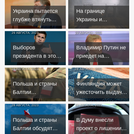
Украина пытается
На границе
глубже втянуть
Украины и
Запад в конфликт с
Беларуси взорвали
29 АВГУСТА, 2023
29 АВГУСТА, 2023
РФ – Песков
мост – что об этом
известно
Выборов
Владимир Путин не
президента в этом
приедет на
году на Украине
похороны Евгения
28 АВГУСТА, 2023
28 АВГУСТА, 2023
точно не будет –
Пригожина –
Подоляк
Песков
Польша и страны
Финляндия может
Балтии
ужесточить выдачу
потребовали от
россиянам виз и
28 АВГУСТА, 2023
28 АВГУСТА, 2023
Беларуси
вида на жительство
выдворить "Вагнер"
Польша и страны
В Думу внесли
из страны
Балтии обсудят
проект о лишении