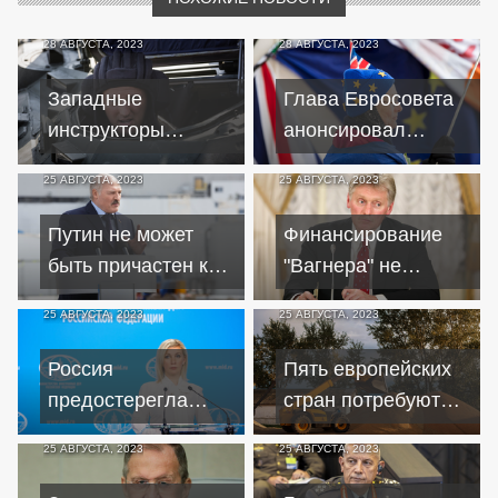
28 АВГУСТА, 2023
28 АВГУСТА, 2023
Западные
Глава Евросовета
инструкторы
анонсировал
назвали главную
расширение
25 АВГУСТА, 2023
25 АВГУСТА, 2023
проблему при
Евросоюза к 2030
обучении военных
году
Путин не может
Финансирование
ВСУ
быть причастен к
"Вагнера" не
гибели Пригожина –
связано с
25 АВГУСТА, 2023
25 АВГУСТА, 2023
Лукашенко
нахождением в
Беларуси – Песков
Россия
Пять европейских
предостерегла
стран потребуют
Молдавию от
продлить запрет на
25 АВГУСТА, 2023
25 АВГУСТА, 2023
усиления
импорт зерна с
поддержки Украины
Украины