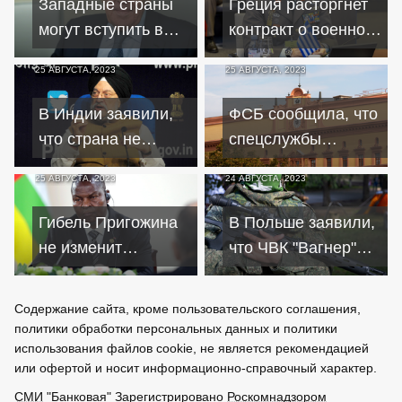
Западные страны
Греция расторгнет
могут вступить в
контракт о военном
БРИКС, если
сотрудничестве с
25 АВГУСТА, 2023
25 АВГУСТА, 2023
откажутся от
Россией
санкций – МИД РФ
В Индии заявили,
ФСБ сообщила, что
что страна не
спецслужбы
зависит от поставок
Украины ищут
25 АВГУСТА, 2023
24 АВГУСТА, 2023
нефти из России
поджигателей через
объявления
Гибель Пригожина
В Польше заявили,
не изменит
что ЧВК "Вагнер"
сотрудничество с
представляет
РФ – советник
угрозу и без
Содержание сайта, кроме пользовательского соглашения,
президента ЦАР
Пригожина
политики обработки персональных данных и политики
использования файлов cookie, не является рекомендацией
или офертой и носит информационно-справочный характер.
СМИ
"Банковая" Зарегистрировано
Роскомнадзором