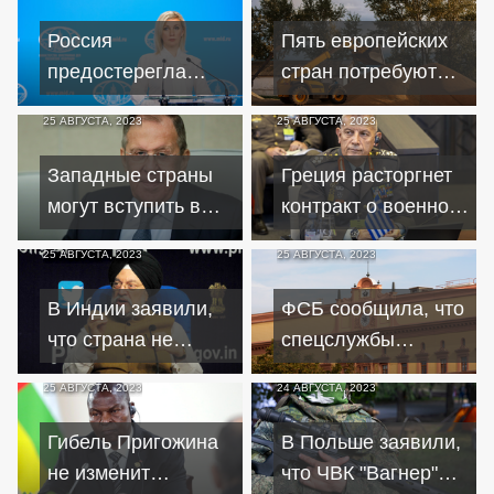
Россия
Пять европейских
предостерегла
стран потребуют
Молдавию от
продлить запрет на
25 АВГУСТА, 2023
25 АВГУСТА, 2023
усиления
импорт зерна с
поддержки Украины
Украины
Западные страны
Греция расторгнет
могут вступить в
контракт о военном
БРИКС, если
сотрудничестве с
25 АВГУСТА, 2023
25 АВГУСТА, 2023
откажутся от
Россией
санкций – МИД РФ
В Индии заявили,
ФСБ сообщила, что
что страна не
спецслужбы
зависит от поставок
Украины ищут
25 АВГУСТА, 2023
24 АВГУСТА, 2023
нефти из России
поджигателей через
объявления
Гибель Пригожина
В Польше заявили,
не изменит
что ЧВК "Вагнер"