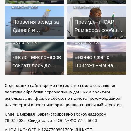
сотрудничество с
представляет
24 АВГУСТА, 2023
24 АВГУСТА, 2023
РФ – советник
угрозу и без
президента ЦАР
Пригожина
Норвегия вслед за
Президент ЮАР
Данией и
Рамафоса сообщил
Нидерландами
о приглашении
24 АВГУСТА, 2023
24 АВГУСТА, 2023
передаст свои F-16
шести стран в
Украине
БРИКС
Число пенсионеров
Бизнес-джет с
сократилось до
Пригожиным на
минимума за время
борту потерпел
пенсионной
крушение – что
Содержание сайта, кроме пользовательского соглашения,
реформы
известно
политики обработки персональных данных и политики
использования файлов cookie, не является рекомендацией
или офертой и носит информационно-справочный характер.
СМИ
"Банковая" Зарегистрировано
Роскомнадзором
28.07.2023. Свидетельство ЭЛ № ФС 77 - 85663
АНОИНФО
; ОГРН: 1247700801700; ИНН/КПП: