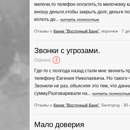
мелочи,то телефон оплатить,то мелочевку к
вношу деньги,чтобы закрыть долг, деньги по
вплоть до...
читать полностью
Отзывы о
банке "Восточный Банк"
, воронеж · 7 д
Звонки с угрозами.
Оценка:
2
Где-то с полгода назад стали мне звонить 
телефону Евгения Николаевича. Но такого 
Звонили не раз, объясняя это тем, что дан
сумму.Разговаривали на...
читать полность
Отзывы о
банке "Восточный Банк"
, Белгород · 30
Мало доверия