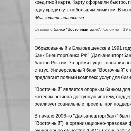
кредитной карте. Карту оформили быстро, п
одну кредитку, с небольшим лимитом. В ис
не...
читать полностью
Отзывы о
банке "Восточный Банк"
, Коломна · 19 
Образованный в Благовещенске в 1991 го
банк Внешторгбанка РФ" (Дальвнешторгбанк
банков России. За время существования о
статус. Универсальный банк "Восточный" с
предлагает полный комплекс услуг для бизн
"Восточный" является опорным банком для 
жителям региона доступную ипотеку, подд
реализует социальные проекты при поддер
В начале 2006-го "Дальвнешторгбанк" был 
"Восточный"), а организационно-правовая 
акционерное общество (ОАО). Осенью 2014 