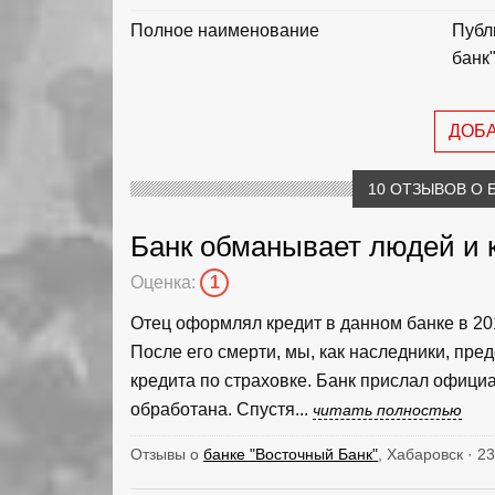
Полное наименование
Публ
банк
ДОБ
10 ОТЗЫВОВ О 
Банк обманывает людей и к
Оценка:
1
Отец оформлял кредит в данном банке в 2014
После его смерти, мы, как наследники, пр
кредита по страховке. Банк прислал официа
обработана. Спустя...
читать полностью
Отзывы о
банке "Восточный Банк"
, Хабаровск · 2