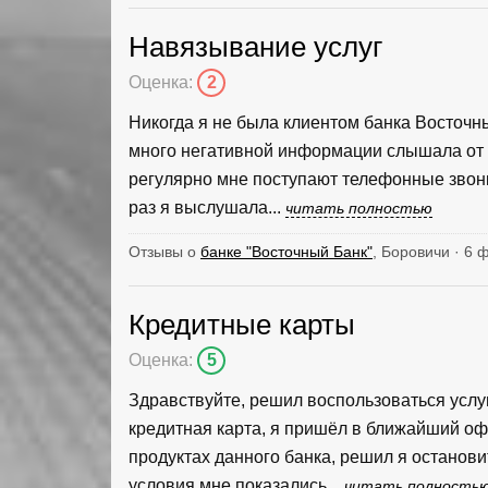
Навязывание услуг
Оценка:
2
Никогда я не была клиентом банка Восточны
много негативной информации слышала от д
регулярно мне поступают телефонные звон
раз я выслушала...
читать полностью
Отзывы о
банке "Восточный Банк"
, Боровичи · 6 
Кредитные карты
Оценка:
5
Здравствуйте, решил воспользоваться услу
кредитная карта, я пришёл в ближайший оф
продуктах данного банка, решил я останови
условия мне показались...
читать полность