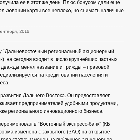
олучила ее в этот же день. Плюс бонусом дали еще
пользовании карты все неплохо, но снимать наличные
сентября, 2019
ду "Дальневосточный региональный акционерный
) на сегодня входит в число крупнейших частных
н дважды менял название и трижды – правовой
пециализируется на кредитовании населения и
еса.
развития Дальнего Востока. Он предоставляет
ерживает предпринимателей удобными продуктами,
жке регионального инновационного бизнеса.
переименован в "Восточный экспресс-банк" (КБ
форма изменена с закрытого (ЗАО) на открытое
года статус изменен на публичное акционерное