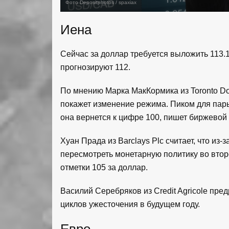
Фото Depositphotos / spaxiax
Иена
Сейчас за доллар требуется выложить 113.1
прогнозируют 112.
По мнению Марка МакКормика из Toronto Do
покажет изменение режима. Пиком для пары
она вернется к цифре 100, пишет биржевой по
Хуан Прада из Barclays Plc считает, что и
пересмотреть монетарную политику во второ
отметки 105 за доллар.
Василий Серебряков из Credit Agricole пре
циклов ужесточения в будущем году.