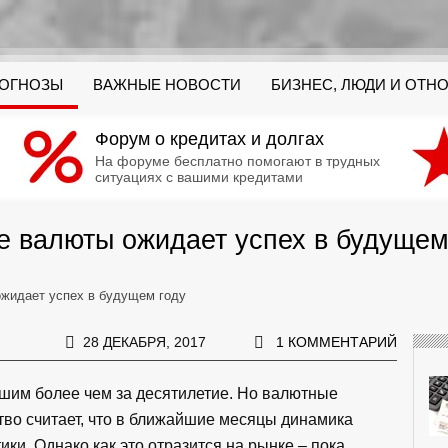
РОГНОЗЫ
ВАЖНЫЕ НОВОСТИ
БИЗНЕС, ЛЮДИ И ОТН
Форум о кредитах и долгах
На форуме бесплатно помогают в трудных
ситуациях с вашими кредитами
е валюты ожидает успех в будущем
ожидает успех в будущем году
28 ДЕКАБРЯ, 2017
1 КОММЕНТАРИЙ
шим более чем за десятилетие. Но валютные
во считает, что в ближайшие месяцы динамика
ки. Однако как это отразится на рынке – пока