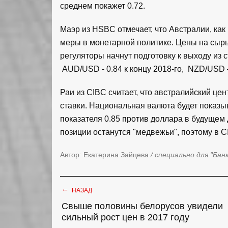
среднем покажет 0.72.
Маэр из HSBC отмечает, что Австралии, как
меры в монетарной политике. Цены на сырье
регуляторы начнут подготовку к выходу из 
AUD/USD - 0.84 к концу 2018-го, NZD/USD –
Раи из CIBC считает, что австралийский це
ставки. Национальная валюта будет показы
показателя 0.85 против доллара в будущем
позиции останутся "медвежьи", поэтому в
Автор: Екатерина Зайцева
/ специально для "Бан
←
НАЗАД
Свыше половины белорусов увидели
сильный рост цен в 2017 году