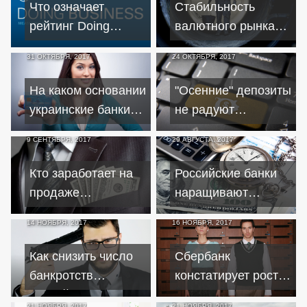
Что означает
Стабильность
рейтинг Doing
валютного рынка
Business для
Украины
31 ОКТЯБРЯ, 2017
24 ОКТЯБРЯ, 2017
Украины?
обеспечивают
"заробитчане"
На каком основании
"Осенние" депозиты
украинские банки
не радуют
отказывают
вкладчиков
9 СЕНТЯБРЯ, 2017
29 АВГУСТА, 2017
гражданам в
ставками
обслуживании
Кто заработает на
Российские банки
продаже
наращивают
"Открытия"?
инвестирование в
14 НОЯБРЯ, 2017
16 НОЯБРЯ, 2017
ценные бумаги
Как снизить число
Сбербанк
банкротств
констатирует рост
российских
доходов среднего
21 НОЯБРЯ, 2017
21 НОЯБРЯ, 2017