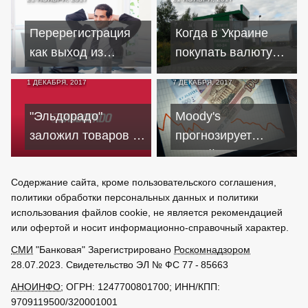
компаний
класса
Перерегистрация
Когда в Украине
как выход из
покупать валюту
чёрного списка ЦБ
для поездок за
1 ДЕКАБРЯ, 2017
7 ДЕКАБРЯ, 2017
рубеж
"Эльдорадо"
Moody's
заложил товаров на
прогнозирует
девять миллиардов
российским банкам
стабильность
Содержание сайта, кроме пользовательского соглашения,
политики обработки персональных данных и политики
использования файлов cookie, не является рекомендацией
или офертой и носит информационно-справочный характер.
СМИ
"Банковая" Зарегистрировано
Роскомнадзором
28.07.2023. Свидетельство ЭЛ № ФС 77 - 85663
АНОИНФО
; ОГРН: 1247700801700; ИНН/КПП:
9709119500/320001001