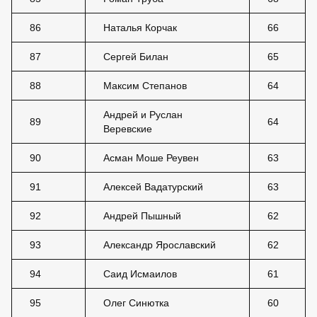
86
Наталья Корчак
66
87
Сергей Билан
65
88
Максим Степанов
64
Андрей и Руслан
89
64
Веревские
90
Асман Моше Реувен
63
91
Алексей Вадатурский
63
92
Андрей Пышный
62
93
Александр Ярославский
62
94
Саид Исмаилов
61
95
Олег Синютка
60