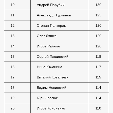
10
Андрей Парубий
130
11
Александр Турчинов
123
12
Степан Полторак
120
13
Олег Ляшко
120
14
Игорь Райнин
120
15
Сергей Пашинский
118
16
Нина Южанина
117
17
Виталий Ковальчук
115
18
Вадим Новинский
114
19
Юрий Косюк
114
20
Игорь Кононенко
110