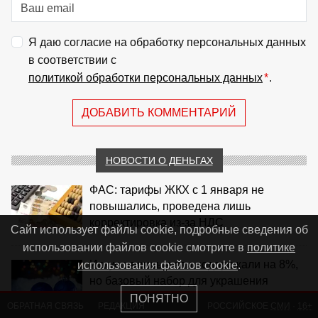
Я даю согласие на обработку персональных данных
в соответствии с
политикой обработки персональных данных
*
.
ДОБАВИТЬ КОММЕНТАРИЙ
НОВОСТИ О ДЕНЬГАХ
ФАС: тарифы ЖКХ с 1 января не
повышались, проведена лишь
корректировка из‑за НДС
Сайт использует файлы cookie, подробные сведения об
использовании файлов cookie смотрите в
политике
Искусственные ели подорожали на 8%,
использования файлов cookie
.
но базовый набор для украшения
остается доступным
ПОНЯТНО
ОБРАТНАЯ СВЯЗЬ
РЕДАКЦИЯ
РОССИЙСКОЕ
СМИ
·
16+