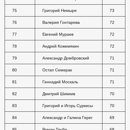
75
Григорий Немыря
73
76
Валерия Гонтарева
72
77
Евгений Мураев
72
78
Андрей Кожемякин
72
79
Александр Домбровский
71
80
Остап Семерак
71
81
Геннадий Москаль
71
82
Дмитрий Шимкив
70
83
Григорий и Игорь Суркисы
70
84
Александр и Галина Герег
69
85
Роман Труба
68