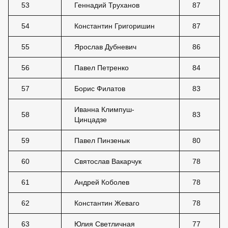
53
Геннадий Труханов
87
54
Константин Григоришин
87
55
Ярослав Дубневич
86
56
Павел Петренко
84
57
Борис Филатов
83
Иванна Климпуш-
58
83
Цинцадзе
59
Павел Пинзенык
80
60
Святослав Вакарчук
78
61
Андрей Коболев
78
62
Константин Жеваго
78
63
Юлия Светличная
77