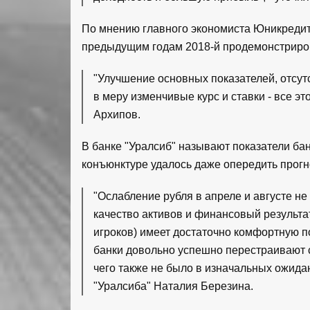
По мнению главного экономиста Юникредит
предыдущим годам 2018-й продемонстриров
"Улучшение основных показателей, отсут
в меру изменчивые курс и ставки - все эт
Архипов.
В банке "Уралсиб" называют показатели ба
конъюнктуре удалось даже опередить прогн
"Ослабление рубля в апреле и августе не
качество активов и финансовый результат
игроков) имеет достаточно комфортную по
банки довольно успешно перестраивают с
чего также не было в изначальных ожидан
"Уралсиба" Наталия Березина.