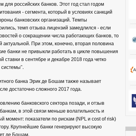
м для российских банков. Этот год стал годом
тования - сегмента, который в условиях санкций
ороны банковских организаций. Темпы
рились, темп отзыва лицензий замедлился - если
овостей о сокращении числа работающих банков, то
й актуальной. При этом, конечно, вторая половина
кие банки не привыкли работать в цикле повышения
 ставки в сентябре и декабре 2018 года четко
 системы".
итного банка Эрик де Бошам также называет
сле достаточно сложного 2017 года.
овлению банковского сектора позади, и отзыв
банкам, в этой связи меньше волатильность и
момент: показатели по рискам (NPL и cost of risk)
ктору. Крупнейшие банки генерируют высокую
яет де Бошам.