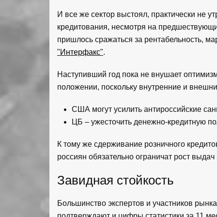
И все же сектор выстоял, практически не у
кредитования, несмотря на предшествующий
пришлось сражаться за рентабельность, ма
"Интерфакс"
.
Наступивший год пока не внушает оптимизм
положении, поскольку внутренние и внешни
США могут усилить антироссийские сан
ЦБ – ужесточить денежно-кредитную по
К тому же сдерживание розничного кредит
россиян обязательно ограничат рост выдач
Завидная стойкость
Большинство экспертов и участников рынка
подтверждают и цифры статистики за 11 ме