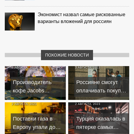
Экономист назвал самые рискованные
варианты вложений для россиян
ПОХОЖИЕ НОВОСТИ
3 АВГУСТА, 2023
3 АВГУСТА, 2023
Производитель
Россияне смогут
кофе Jacobs
оплачивать покупки
выведет свои
в Турции с
2 АВГУСТА, 2023
2 АВГУСТА, 2023
бренды из России
помощью
до конца 2023 года
виртуальной карты
Поставки газа в
Турция оказалась в
Европу упали до
пятерке самых