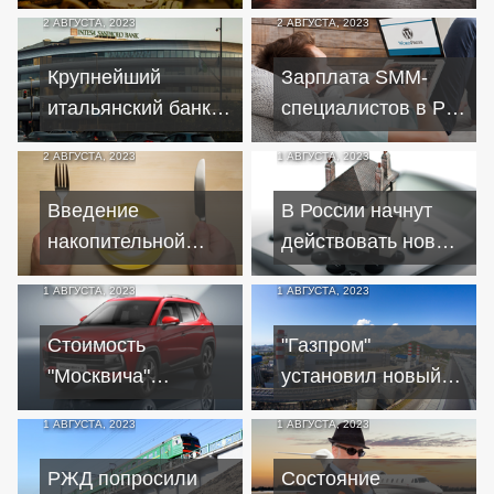
минимума с ноября
дорогих стран для
2 АВГУСТА, 2023
2 АВГУСТА, 2023
2021 года –
российских
Bloomberg
туристов
Крупнейший
Зарплата SMM-
итальянский банк
специалистов в РФ
Intesa Sanpaolo
выросла на 24% из-
2 АВГУСТА, 2023
1 АВГУСТА, 2023
закроет отделение
за дефицита
в Москве
сотрудников
Введение
В России начнут
накопительной
действовать новые
пенсии изменило
ограничения в
1 АВГУСТА, 2023
1 АВГУСТА, 2023
модель поведения
ипотеке – с 1
россиян
октября
Стоимость
"Газпром"
"Москвича"
установил новый
выросла на 11
рекорд по
1 АВГУСТА, 2023
1 АВГУСТА, 2023
процентов, до 2,2
поставкам газа в
млн рублей
Китай
РЖД попросили
Состояние