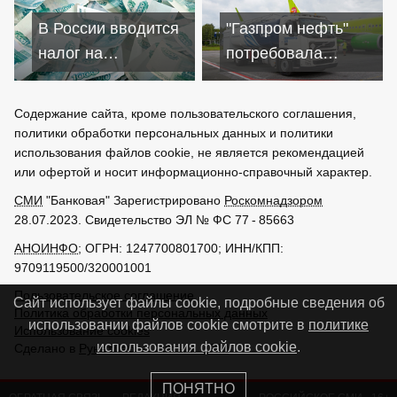
на 72%
рубля торговый
В России вводится
"Газпром нефть"
баланс
налог на
потребовала
сверхприбыль для
раскрыть всю
крупных компаний –
цепочку
Содержание сайта, кроме пользовательского соглашения,
с 2024 года
покупателей
политики обработки персональных данных и политики
бензина
использования файлов cookie, не является рекомендацией
или офертой и носит информационно-справочный характер.
СМИ
"Банковая" Зарегистрировано
Роскомнадзором
28.07.2023. Свидетельство ЭЛ № ФС 77 - 85663
АНОИНФО
; ОГРН: 1247700801700; ИНН/КПП:
9709119500/320001001
Пользовательское соглашение
Сайт использует файлы cookie, подробные сведения об
Политика обработки персональных данных
использовании файлов cookie смотрите в
политике
Использование cookies
использования файлов cookie
.
Сделано в
РунетЛаб – Сайты и CRM
ПОНЯТНО