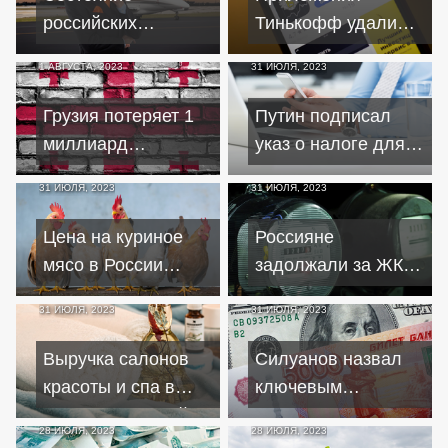
российских
Тинькофф удалили
миллиардеров с
из Google Play и
1 АВГУСТА, 2023
31 ИЮЛЯ, 2023
начала года
App Store после
выросло на $32
санкций
Грузия потеряет 1
Путин подписал
млрд
миллиард
указ о налоге для
долларов в год при
удаленных
31 ИЮЛЯ, 2023
31 ИЮЛЯ, 2023
запрете въезда
сотрудников – 13-15
россиянам
процентов
Цена на куриное
Россияне
мясо в России
задолжали за ЖКУ
побила
около 900
31 ИЮЛЯ, 2023
31 ИЮЛЯ, 2023
исторический
миллиардов рублей
рекорд в июле –
– "Известия"
Выручка салонов
Силуанов назвал
Росстат
красоты и спа в
ключевым
России за второй
фактором
28 ИЮЛЯ, 2023
28 ИЮЛЯ, 2023
квартал 2023 упала
ослабления курса