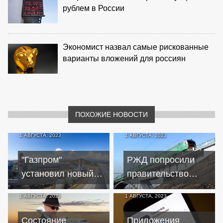
рублем в России
Экономист назвал самые рискованные
варианты вложений для россиян
ПОХОЖИЕ НОВОСТИ
1 АВГУСТА, 2023
1 АВГУСТА, 2023
"Газпром"
РЖД попросили
установил новый
правительство
рекорд по
увеличить тарифы
1 АВГУСТА, 2023
1 АВГУСТА, 2023
поставкам газа в
из-за расходов на
Китай
безопасность
Состояние
Приложения