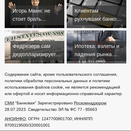
Игорь Манн: не
Клиентам
стоит брать
рухнувших банков
кредиты на
обещают вернуть
25 ДЕКАБРЯ, 2018
25 ДЕКАБРЯ, 2018
ненужные вещи
средства в режиме
онлайн
Федрезерв сам
Ипотека: взлеты и
дедолларизирует
падения рынка
глобальную
недвижимости
экономику
Содержание сайта, кроме пользовательского соглашения,
политики обработки персональных данных и политики
использования файлов cookie, не является рекомендацией
или офертой и носит информационно-справочный характер.
СМИ
"Банковая" Зарегистрировано
Роскомнадзором
28.07.2023. Свидетельство ЭЛ № ФС 77 - 85663
АНОИНФО
; ОГРН: 1247700801700; ИНН/КПП:
9709119500/320001001