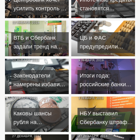
усилить контроль за
становятся
трансграничными
непосильными для
12 ЯНВАРЯ, 2019
10 ЯНВАРЯ, 2019
переводами
россиян?
ВТБ и Сбербанк
ЦБ и ФАС
задали тренд на
предупредили
повышение ставок
банки об
10 ЯНВАРЯ, 2019
9 ЯНВАРЯ, 2019
по ипотечным
ответственности за
кредитам
хитрости с
Законодатели
Итоги года:
вкладами
намерены избавить
российские банки
заёмщиков от
выстояли в
3 ЯНВАРЯ, 2019
3 ЯНВАРЯ, 2019
чрезмерных долгов
нелегкой схватке
по ипотеке
Каковы шансы
НБУ выставил
рубля на
Сбербанку штраф в
укрепление в новом
95 миллионов
27 ДЕКАБРЯ, 2018
27 ДЕКАБРЯ, 2018
году
гривень