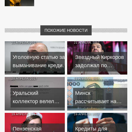
ПОХОЖИЕ НОВОСТИ
21 АПРЕЛЯ, 2017
21 АПРЕЛЯ, 2017
Уголовную статью за
Звездный Киркоров
выманивание кредита
задолжал по
или субсидии могут
кредитам более 25
20 АПРЕЛЯ, 2017
19 АПРЕЛЯ, 2017
декриминализировать
миллионов
Уральский
Минск
коллектор велел
рассчитывает на
женщине
кредиты от
19 АПРЕЛЯ, 2017
19 АПРЕЛЯ, 2017
заказывать гроб из-
международных
за кредита отчима
доноров
Пензенская
Кредиты для