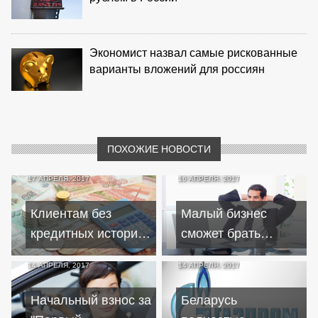
Экономист назвал самые рискованные
варианты вложений для россиян
ПОХОЖИЕ НОВОСТИ
17 АПРЕЛЯ, 2017
16 АПРЕЛЯ, 2017
Клиентам без
Малый бизнес
кредитных историй
сможет брать
все сложнее
кредиты на
14 АПРЕЛЯ, 2017
14 АПРЕЛЯ, 2017
получить заемные
выгодных условиях
средства
Начальный взнос за
Беларусь