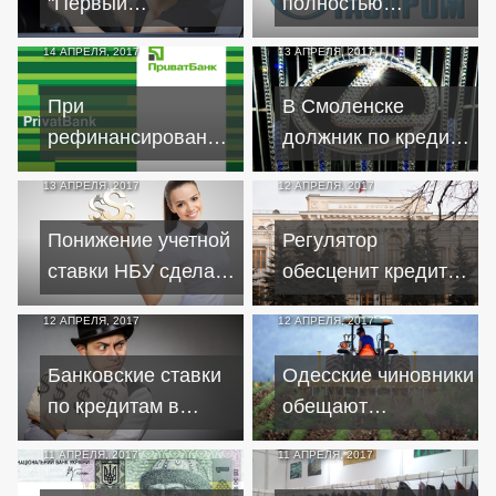
"Первый
полностью
автомобиль" в
рассчиталась с
14 АПРЕЛЯ, 2017
13 АПРЕЛЯ, 2017
кредит уменьшат на
"Газпромом" за
10 процентов
поставки голубого
При
В Смоленске
топлива
рефинансировании
должник по кредиту
"ПриватБанк"
пытался скрыть
13 АПРЕЛЯ, 2017
12 АПРЕЛЯ, 2017
роздал
дорогую иномарку,
сомнительных
продав ее супруге
Понижение учетной
Регулятор
кредитов на 370
ставки НБУ сделает
обесценит кредиты
миллионов
кредиты доступнее
проблемных
12 АПРЕЛЯ, 2017
12 АПРЕЛЯ, 2017
заемщиков
Банковские ставки
Одесские чиновники
по кредитам в
обещают
12,5% в реальности
сельхозпроизводител
11 АПРЕЛЯ, 2017
11 АПРЕЛЯ, 2017
оборачиваются 80-
снижение ставок по