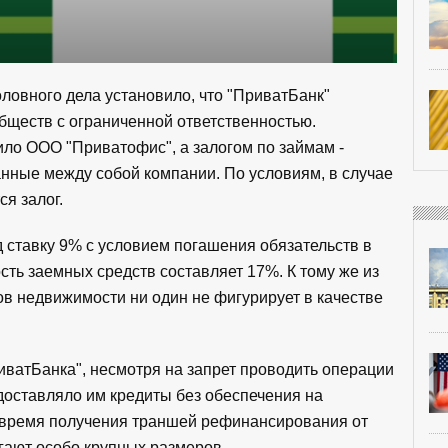
ловного дела установило, что "ПриватБанк"
бществ с ограниченной ответственностью.
ло ООО "Приватофис", а залогом по займам -
анные между собой компании. По условиям, в случае
я залог.
 ставку 9% с условием погашения обязательств в
сть заемных средств составляет 17%. К тому же из
в недвижимости ни один не фигурирует в качестве
риватБанка", несмотря на запрет проводить операции
оставляло им кредиты без обеспечения на
 время получения траншей рефинансирования от
игают особо крупных размеров.