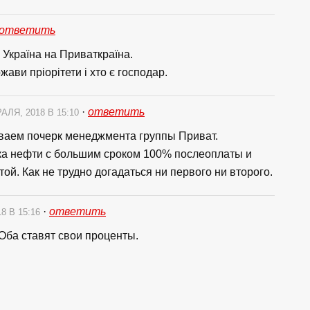
ответить
 Україна на Приваткраїна.
ржави пріорітети і хто є господар.
·
ответить
АЛЯ, 2018 В 15:10
аваем почерк менеджмента группы Приват.
ка нефти с большим сроком 100% послеоплаты и
й. Как не трудно догадаться ни первого ни второго.
·
ответить
8 В 15:16
 Оба ставят свои проценты.