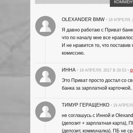
КОММЕН
OLEXANDER BMW
·
19 АПРЕЛЯ, 
Я давно работаю с Приват банко
что по началу мне все нравилос
И не нравится то, что поставив 
комиссию.
ИННА
·
·
19 АПРЕЛЯ, 2017 В 20:53
Это Приват просто достал со с
банка за зарплатной карточкой,
ТИМУР ГЕРАЩЕНКО
·
19 АПРЕЛЯ
не соглашусь с Инной и Olexan
(депозит + зарплатная карта), П
(депозит, коммуналка). ПБ не с