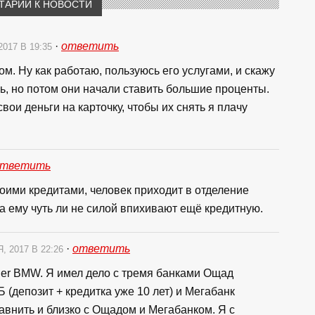
ТАРИИ К НОВОСТИ
·
ответить
2017 В 19:35
м. Ну как работаю, пользуюсь его услугами, и скажу
ь, но потом они начали ставить большие проценты.
свои деньги на карточку, чтобы их снять я плачу
ответить
воими кредитами, человек приходит в отделение
 а ему чуть ли не силой впихивают ещё кредитную.
·
ответить
, 2017 В 22:26
der BMW. Я имел дело с тремя банками Ощад
Б (депозит + кредитка уже 10 лет) и Мегабанк
равнить и близко с Ощадом и Мегабанком. Я с