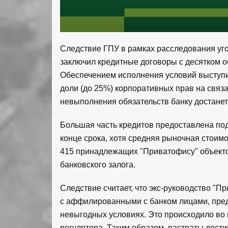
Следствие ГПУ в рамках расследования уго
заключил кредитные договоры с десятком о
Обеспечением исполнения условий выступи
доли (до 25%) корпоративных прав на связ
невыполнения обязательств банку достанетс
Большая часть кредитов предоставлена под
конце срока, хотя средняя рыночная стоимо
415 принадлежащих "Приватофису" объекто
банковского залога.
Следствие считает, что экс-руководство "П
с аффилированными с банком лицами, пред
невыгодных условиях. Это происходило во
регулятора. Таким образом, растраты дост