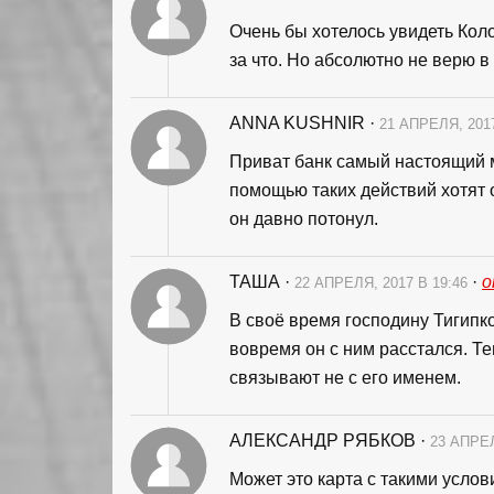
Очень бы хотелось увидеть Коло
за что. Но абсолютно не верю в 
ANNA KUSHNIR
·
21 АПРЕЛЯ, 201
Приват банк самый настоящий м
помощью таких действий хотят ос
он давно потонул.
ТАША
·
·
о
22 АПРЕЛЯ, 2017 В 19:46
В своё время господину Тигипк
вовремя он с ним расстался. Те
связывают не с его именем.
АЛЕКСАНДР РЯБКОВ
·
23 АПРЕЛ
Может это карта с такими усло