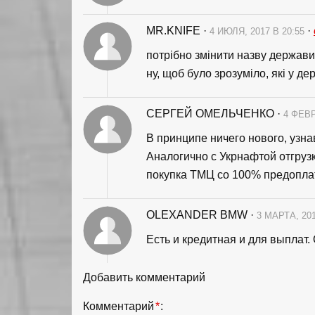
MR.KNIFE
·
·
4 ИЮЛЯ, 2017 В 20:55
потрібно змінити назву держави
ну, щоб було зрозуміло, які у де
СЕРГЕЙ ОМЕЛЬЧЕНКО
·
4 ФЕВР
В принципе ничего нового, узн
Аналогично с Укрнафтой отгруз
покупка ТМЦ со 100% предоплато
OLEXANDER BMW
·
3 МАРТА, 201
Есть и кредитная и для выплат.
Добавить комментарий
Комментарий
*
: