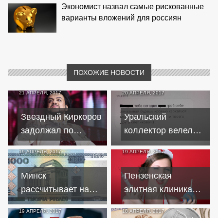
Экономист назвал самые рискованные
варианты вложений для россиян
ПОХОЖИЕ НОВОСТИ
21 АПРЕЛЯ, 2017
20 АПРЕЛЯ, 2017
Звездный Киркоров
Уральский
задолжал по
коллектор велел
кредитам более 25
женщине
19 АПРЕЛЯ, 2017
19 АПРЕЛЯ, 2017
миллионов
заказывать гроб из-
за кредита отчима
Минск
Пензенская
рассчитывает на
элитная клиника
кредиты от
уговаривала
19 АПРЕЛЯ, 2017
18 АПРЕЛЯ, 2017
международных
пациентов на