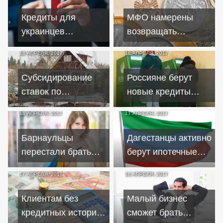
доноров
кредиты ради
Кредиты для
МФО намерены
лечения
украинцев
возвращать
несуществующих
постепенно
проблемные
болезней
18 АПРЕЛЯ, 2017
18 АПРЕЛЯ, 2017
дешевеют
кредиты с помощью
нового порядка
Субсидирование
Россияне берут
уплаты НДФЛ
ставок по
новые кредиты
ипотечным
ради погашения
18 АПРЕЛЯ, 2017
17 АПРЕЛЯ, 2017
кредитам стало
старых
успешнее
Барнаульцы
Дагестанцы активно
программы "Жилье
перестали брать
берут ипотечные
для российских
кредиты на
кредиты
семей"
17 АПРЕЛЯ, 2017
16 АПРЕЛЯ, 2017
люксовую одежду
Клиентам без
Малый бизнес
кредитных историй
сможет брать