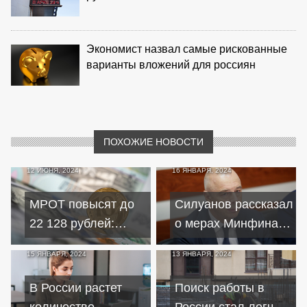
Экономист назвал самые рискованные
варианты вложений для россиян
ПОХОЖИЕ НОВОСТИ
12 ИЮНЯ, 2024
16 ЯНВАРЯ, 2024
МРОТ повысят до
Силуанов рассказал
22 128 рублей:
о мерах Минфина
влияние на
для снижения
15 ЯНВАРЯ, 2024
13 ЯНВАРЯ, 2024
зарплаты и
ставок по
пособия
ипотечным
В России растет
Поиск работы в
кредитам
количество
России стал легче,