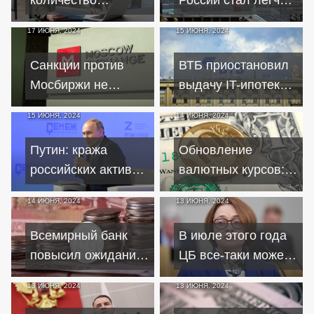
работников,
но не для пожилых
17 ИЮНЯ, 2024
15 ИЮНЯ, 2024
предпочитающих
людей
неформальную
Санкции против
ВТБ приостановил
занятость
Мосбиржи не
выдачу IT-ипотеки
затронут обмен
до нового решения
15 ИЮНЯ, 2024
14 ИЮНЯ, 2024
российских активов
правительства
Путин: кража
Обновление
российских активов
валютных курсов:
Западом будет
какие изменения
14 ИЮНЯ, 2024
13 ИЮНЯ, 2024
иметь глобальные
ждут россиян на
последствия
выходные
Всемирный банк
В июле этого года
повысил ожидания
ЦБ все-таки может
роста экономики
повысить ключевую
13 ИЮНЯ, 2024
13 ИЮНЯ, 2024
России
ставку до 17-18%