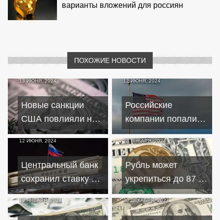
варианты вложений для россиян
ПОХОЖИЕ НОВОСТИ
13 ИЮНЯ, 2024
12 ИЮНЯ, 2024
Новые санкции
Российские
США повлияли на
компании попали
курс евро и рубля
под санкции США:
12 ИЮНЯ, 2024
23 ЯНВАРЯ, 2024
Московская Биржа,
Гознак и НКЦ в
Центральный банк
Рубль может
списке
сохранил ставку на
укрепиться до 87 за
уровне16%:
доллар при
19 ЯНВАРЯ, 2024
30 ДЕКАБРЯ, 2023
санкции и арест
продолжении
активов усиливают
продажи валютной