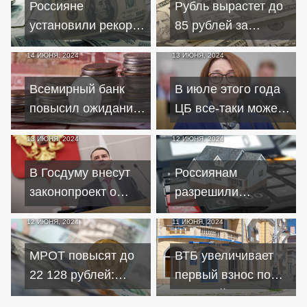
Россияне
Рубль вырастет до
напряжение
выручки
установили рекорд
85 рублей за
по покупке валюты
доллар к началу
14 ИЮНЯ, 2024
13 ИЮНЯ, 2024
в декабре
2024 года - прогноз
аналитиков
Всемирный банк
В июле этого года
повысил ожидания
ЦБ все-таки может
роста экономики
повысить ключевую
13 ИЮНЯ, 2024
12 ИЮНЯ, 2024
России
ставку до 17-18%
В Госдуму внесут
Россиянам
законопроект о
разрешили
размере зарплаты
самостоятельно
12 ИЮНЯ, 2024
11 ИЮНЯ, 2024
после вычета
продавать
налогов
заложенное
МРОТ повысят до
ВТБ увеличивает
имущество по
22 128 рублей:
первый взнос по
ипотеке
влияние на
льготной ипотеке