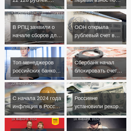
ипотеке
влияние на
льготной ипотеке
9 АПРЕЛЯ, 2024
23 ЯНВАРЯ, 2024
зарплаты и
до 60%: что это
пособия
значит для рынка
В РПЦ заявили о
ООН открыла
жилья?
начале сборов для
рублевый счет в
помощи
Совкомбанке
22 ЯНВАРЯ, 2024
22 ЯНВАРЯ, 2024
пострадавшим от
наводнения в
Топ-менеджеров
Сбербанк начал
Орске
российских банков
блокировать счета
будут отстранять от
граждан в рамках
22 ЯНВАРЯ, 2024
19 ЯНВАРЯ, 2024
работы за утечку
борьбы с
данных
мошенничеством
С начала 2024 года
Россияне
инфляция в России
установили рекорд
пошла на спад
по покупке валюты
19 ЯНВАРЯ, 2024
18 ЯНВАРЯ, 2024
в декабре