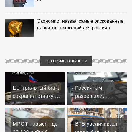
Экономист назвал самые рискованные
варианты вложений для россиян
ПОХОЖИЕ НОВОСТИ
12 ИЮНЯ, 2024
12 ИЮНЯ, 2024
Центральный банк
Россиянам
сохранил ставку на
разрешили
уровне16%:
самостоятельно
12 ИЮНЯ, 2024
11 ИЮНЯ, 2024
санкции и арест
продавать
активов усиливают
заложенное
МРОТ повысят до
ВТБ увеличивает
напряжение
имущество по
22 128 рублей:
первый взнос по