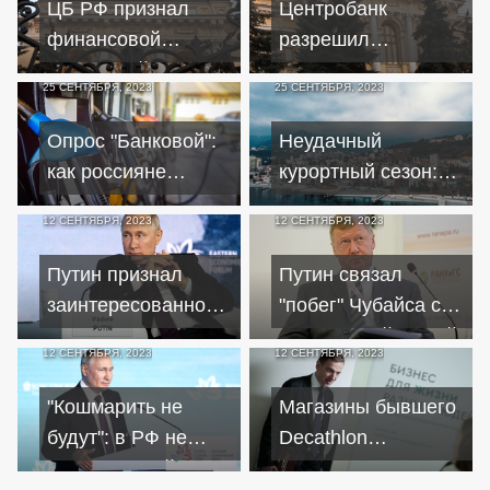
ЦБ РФ признал
Центробанк
кредитам
финансовой
разрешил
пирамидой проект
переводы до 30
25 СЕНТЯБРЯ, 2023
25 СЕНТЯБРЯ, 2023
"Слово пацана"
млн рублей без
комиссии
Опрос "Банковой":
Неудачный
как россияне
курортный сезон:
реагируют на рост
как крымские
12 СЕНТЯБРЯ, 2023
12 СЕНТЯБРЯ, 2023
цен на топливо
отельеры пережили
лето 2023
Путин признал
Путин связал
заинтересованность
"побег" Чубайса с
России в трудовых
финансовой дырой
12 СЕНТЯБРЯ, 2023
12 СЕНТЯБРЯ, 2023
мигрантах
в "Роснано"
"Кошмарить не
Магазины бывшего
будут": в РФ не
Decathlon
будет никакой
откроются в России