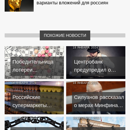
варианты вложений для россиян
ПОХОЖИЕ НОВОСТИ
26 СЕНТЯБРЯ, 2023
18 ЯНВАРЯ, 2024
Победительница
Центробанк
лотереи
предупредил о
рассказала, как
росте случаев
18 ЯНВАРЯ, 2024
16 ЯНВАРЯ, 2024
изменилась ее
мошенничества с
жизнь после
имитацией голосов
Российские
Силуанов рассказал
крупного выигрыша
родственников
супермаркеты
о мерах Минфина
начали предлагать
для снижения
13 ЯНВАРЯ, 2024
30 ДЕКАБРЯ, 2023
яйца по доступной
ставок по
цене
ипотечным