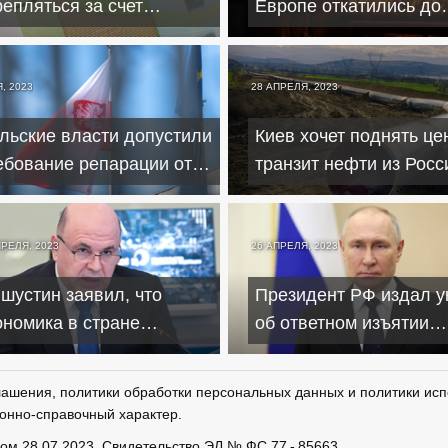
репляться за счет
Европе откатились до
кращения дисконта на
уровня июля 2021 год
фть
, 2023
28 АПРЕЛЯ, 2023
льские власти допустили
Киев хочет поднять це
ебование репарации от
транзит нефти из Росс
ссии
августу
ПРЕЛЯ, 2023
26 АПРЕЛЯ, 2023
шустин заявил, что
Президент РФ издал у
ономика в стране
об ответном изъятии
еренно
зарубежных активов
сстанавливается
лашения, политики обработки персональных данных и политики исп
онно-справочный характер.
ром
28.07.2023. Свидетельство ЭЛ № ФС 77 - 85663