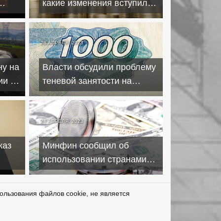
какие изменения вступили
а
в силу с 1 мая
28 АПРЕЛЯ, 2023
ну на
Власти обсудили проблему
ии к
теневой занятости на
территории России
24 АПРЕЛЯ, 2023
каз
Минфин сообщил об
использовании странами
опыта РФ по переходу на
нацвалюту
ользования файлов cookie, не является