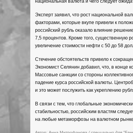
национальная валюта и чего следует ожида
Эксперт заявил, что рост национальной в
факторами, которые вкупе привели к полож
российский рубль оказало влияние решение
7,5 процентов. Кроме того, существенную р
увеличение стоимости нефти с 50 до 58 дол
Стечение обстоятельств привело к сокраще
Экономист Селянин добавил, что, в конце ко
Массовые санкции со стороны коллективно
падение курса российской валюты. Центро
и это может послужить как укреплению рубля
В связи с тем, что глобальные экономичес
стабильностью, российским властям следуе
на любые метаморфозы на валютном рынке
Автор: Анна Митрофанова
/ специально для "Бан