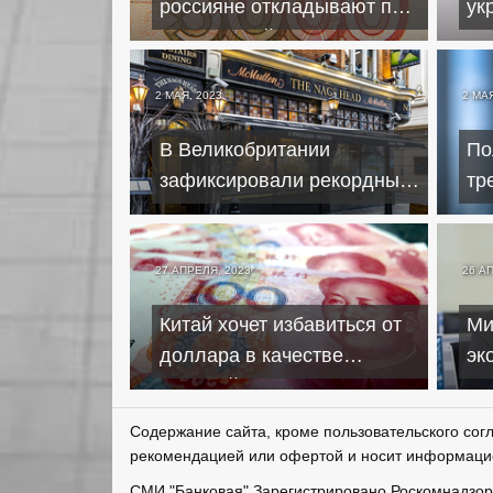
россияне откладывают по
ук
9000 рублей в месяц
со
не
2 МАЯ, 2023
2 МАЯ
В Великобритании
По
зафиксировали рекордный
тр
рост цен на
Ро
продовольствие
27 АПРЕЛЯ, 2023
26 А
Китай хочет избавиться от
Ми
доллара в качестве
эк
мировой валюты
ув
во
Содержание сайта, кроме пользовательского сог
рекомендацией или офертой и носит информаци
СМИ
"Банковая" Зарегистрировано
Роскомнадзо