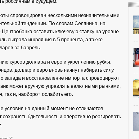
ть россиянам в будущем.
алюты спровоцирован несколькими незначительными
ительной тенденции. По словам Селянина, на
 Центробанка оставить ключевую ставку на уровне
оль сыграла инфляция в 5 процента, а также
ларов за баррель.
нию курсов доллара и евро и укреплению рубля.
нцов, доллар и евро вновь начнут набирать силу.
го запада и восстановление импорта спровоцируют
банк может вручную управлять валютными рынками,
, так и, наоборот, ослабить его.
кие условия на данный момент не отличаются
т сохранять бдительность и оперативно реагировать
.
ковой"