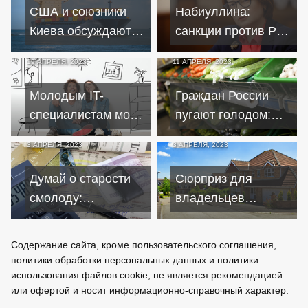
США и союзники
Набиуллина:
Киева обсуждают
санкции против РФ
идею о полном
в прошлом году
19 АПРЕЛЯ, 2023
11 АПРЕЛЯ, 2023
запрете экспорта в
превзошли худшие
РФ
прогнозы
Молодым IT-
Граждан России
специалистам могут
пугают голодом:
смягчить условия
что подорожает
3 АПРЕЛЯ, 2023
3 АПРЕЛЯ, 2023
льготной ипотеки
после ослабления
рубля
Думай о старости
Сюрприз для
смолоду:
владельцев
программа
недвижимости:
Минфина улучшит
новости о
Содержание сайта, кроме пользовательского соглашения,
жизнь пенсионеров
кадастровой
политики обработки персональных данных и политики
стоимости
использования файлов cookie, не является рекомендацией
или офертой и носит информационно-справочный характер.