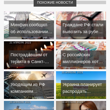
ПОХОЖИЕ НОВОСТИ
24 АПРЕЛЯ, 2023
24 АПРЕЛЯ, 2023
Минфин сообщил
Граждане РФ стали
об использовании
вывозить за рубеж
странами опыта РФ
почти в 4 раза
21 АПРЕЛЯ, 2023
21 АПРЕЛЯ, 2023
по переходу на
меньше денежных
нацвалюту
средств
Пострадавшим от
С российских
теракта в Санкт-
миллионеров хотят
Петербурге не
брать налог для
20 АПРЕЛЯ, 2023
20 АПРЕЛЯ, 2023
выплачивают
помощи
компенсацию
мобилизованным
Уходящим из РФ
Украина планирует
компаниям
распродать
придётся заплатить
государственную
20 АПРЕЛЯ, 2023
19 АПРЕЛЯ, 2023
за свое решение
собственность