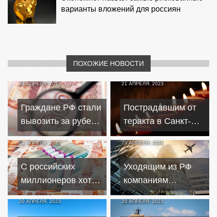
варианты вложений для россиян
ПОХОЖИЕ НОВОСТИ
24 АПРЕЛЯ, 2023
21 АПРЕЛЯ, 2023
Граждане РФ стали
Пострадавшим от
вывозить за рубеж
теракта в Санкт-
почти в 4 раза
Петербурге не
21 АПРЕЛЯ, 2023
20 АПРЕЛЯ, 2023
меньше денежных
выплачивают
средств
компенсацию
С российских
Уходящим из РФ
миллионеров хотят
компаниям
брать налог для
придётся заплатить
20 АПРЕЛЯ, 2023
20 АПРЕЛЯ, 2023
помощи
за свое решение