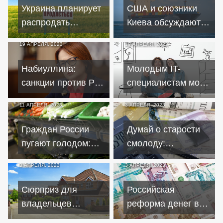
мобилизованным
Украина планирует
США и союзники
распродать
Киева обсуждают
государственную
идею о полном
19 АПРЕЛЯ, 2023
19 АПРЕЛЯ, 2023
собственность
запрете экспорта в
РФ
Набиуллина:
Молодым IT-
санкции против РФ
специалистам могут
в прошлом году
смягчить условия
11 АПРЕЛЯ, 2023
3 АПРЕЛЯ, 2023
превзошли худшие
льготной ипотеки
прогнозы
Граждан России
Думай о старости
пугают голодом:
смолоду:
что подорожает
программа
3 АПРЕЛЯ, 2023
3 АПРЕЛЯ, 2023
после ослабления
Минфина улучшит
рубля
жизнь пенсионеров
Сюрприз для
Российская
владельцев
реформа денег в
недвижимости:
2023 году: причины