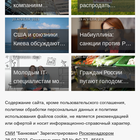
компаниям
распродать
придётся заплатить
государственную
20 АПРЕЛЯ, 2023
19 АПРЕЛЯ, 2023
за свое решение
собственность
США и союзники
Набиуллина:
Киева обсуждают
санкции против РФ
идею о полном
в прошлом году
19 АПРЕЛЯ, 2023
11 АПРЕЛЯ, 2023
запрете экспорта в
превзошли худшие
РФ
прогнозы
Молодым IT-
Граждан России
специалистам могут
пугают голодом:
смягчить условия
что подорожает
льготной ипотеки
после ослабления
Содержание сайта, кроме пользовательского соглашения,
рубля
политики обработки персональных данных и политики
использования файлов cookie, не является рекомендацией
или офертой и носит информационно-справочный характер.
СМИ
"Банковая" Зарегистрировано
Роскомнадзором
28.07.2023. Свидетельство ЭЛ № ФС 77 - 85663