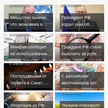
26 АПРЕЛЯ, 2023
26 АПРЕЛЯ, 2023
Мишустин заявил,
Президент РФ
что экономика в
издал указ об
стране уверенно
ответном изъятии
24 АПРЕЛЯ, 2023
24 АПРЕЛЯ, 2023
восстанавливается
зарубежных
активов
Минфин сообщил
Граждане РФ стали
об использовании
вывозить за рубеж
странами опыта РФ
почти в 4 раза
21 АПРЕЛЯ, 2023
21 АПРЕЛЯ, 2023
по переходу на
меньше денежных
нацвалюту
средств
Пострадавшим от
С российских
теракта в Санкт-
миллионеров хотят
Петербурге не
брать налог для
20 АПРЕЛЯ, 2023
20 АПРЕЛЯ, 2023
выплачивают
помощи
компенсацию
мобилизованным
Уходящим из РФ
Украина планирует