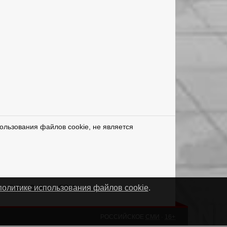
ользования файлов cookie, не является
нетЛаб – Сайты и CRM
политике использования файлов cookie
.
РОССИЙСКОЕ
СМИ
·
16+