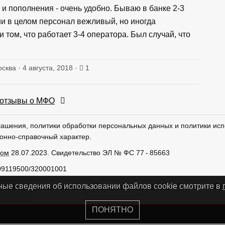
и пополнения - очень удобно. Бываю в банке 2-3
ии в целом персонал вежливый, но иногда
и том, что работает 3-4 оператора. Был случай, что
осква · 4 августа, 2018 ·
1
отзывы о МФО
лашения, политики обработки персональных данных и политики исп
онно-справочный характер.
ром
28.07.2023. Свидетельство ЭЛ № ФС 77 - 85663
09119500/320001001
тки персональных данных
Использование cookies
Сделано в
Ру
ные сведения об использовании файлов cookie смотрите в
ПОНЯТНО