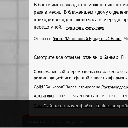
В банке имею вклад с возможностью снятия 
раза в месяц. В ближайшем к дому отделен
приходится сидеть около часа в очереди, пр
передо мной...
читать полностью
Отзывы о
банке "Московский Кредитный Банк"
, М
Смотрите все отзывы:
отзывы о банках
·
Содержание сайта, кроме пользовательского сог
рекомендацией или офертой и носит информаци
СМИ
"Банковая" Зарегистрировано
Роскомнадзо
АНОИНФО
; ОГРН: 1247700801700; ИНН/КПП: 97
Пользовательское соглашение
Политика обрабо
Сайт использует файлы cookie, подроб
ОБРАТНАЯ СВЯЗЬ
РЕДАКЦИЯ