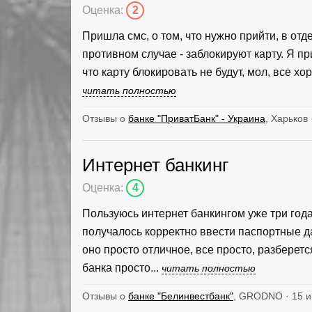
Оценка:
2
Пришла смс, о том, что нужно прийти, в от
противном случае - заблокируют карту. Я п
что карту блокировать не будут, мол, все хо
читать полностью
Отзывы о
банке "ПриватБанк" - Украина
, Харьков 
Интернет банкинг
Оценка:
4
Пользуюсь интернет банкингом уже три года,
получалось корректно ввести паспортные да
оно просто отличное, все просто, разберет
банка просто...
читать полностью
Отзывы о
банке "Белинвестбанк"
, GRODNO · 15 и