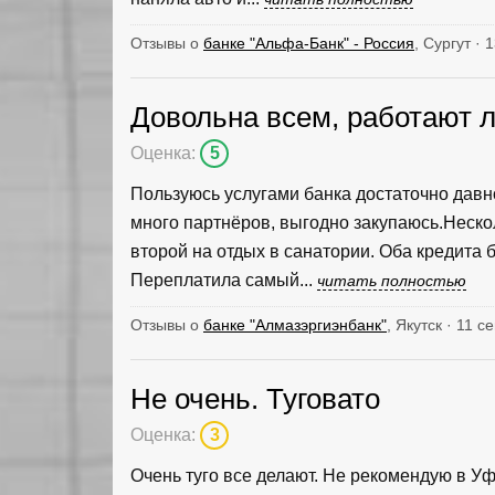
Отзывы о
банке "Альфа-Банк" - Россия
, Сургут · 
Довольна всем, работают 
Оценка:
5
Пользуюсь услугами банка достаточно давн
много партнёров, выгодно закупаюсь.Нескол
второй на отдых в санатории. Оба кредита
Переплатила самый...
читать полностью
Отзывы о
банке "Алмазэргиэнбанк"
, Якутск · 11 
Не очень. Туговато
Оценка:
3
Очень туго все делают. Не рекомендую в Уф