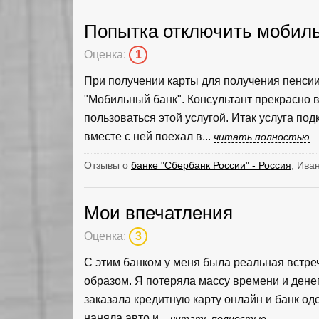
Попытка отключить мобил
Оценка:
1
При получении карты для получения пенсии
"Мобильный банк". Консультант прекрасно в
пользоваться этой услугой. Итак услуга по
вместе с ней поехал в...
читать полностью
Отзывы о
банке "Сбербанк России" - Россия
, Ива
Мои впечатления
Оценка:
3
С этим банком у меня была реальная встре
образом. Я потеряла массу времени и денег
заказала кредитную карту онлайн и банк од
наняла авто и...
читать полностью