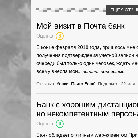
ЕЩЁ 9 ОТЗЫ
Мой визит в Почта банк
Оценка:
3
В конце февраля 2018 года, пришлось мне 
получения подтверждения учетной записи на
очереди был только один человек, ждать мн
всему внесла мои...
читать полностью
Отзывы о
банке "Почта Банк"
, Подольск · 22 мая,
Банк с хорошим дистанци
но некомпетентным персон
Оценка:
4
Банк обладает отличным web-клиентом Прив