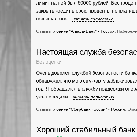
лимит на ней был 60000 рублей. Беспроцен
закрыть коедит в срок, проценты не платишь
повышал мне...
читать полностью
Отзывы о
банке "Альфа-Банк" - Россия
, Набережн
Настоящая служба безопас
Без оценки
Очень доволен службой безопасности банка
обнаружил, что мою сим-карту заблокировал
год. Я обращался в службу поддержки опера
уже передали...
читать полностью
Отзывы о
банке "Сбербанк России" - Россия
, Омс
Хороший стабильный банк