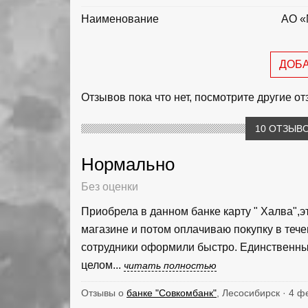
Наименование
АО «
ДОБ
Отзывов пока что нет, посмотрите другие о
10 ОТЗЫВО
Нормально
Без оценки
Приобрела в данном банке карту " Халва",э
магазине и потом оплачиваю покупку в тече
сотрудники оформили быстро. Единственны
целом...
читать полностью
Отзывы о
банке "Совкомбанк"
, Лесосибирск · 4 ф