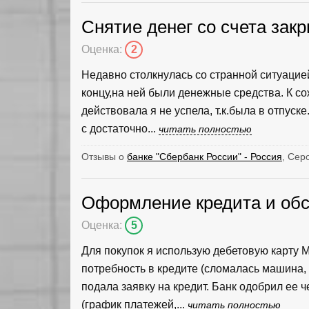
Снятие денег со счета зак
Оценка:
2
Недавно столкнулась со странной ситуацие
концу,на ней были денежные средства. К со
действовала я не успела, т.к.была в отпуск
с достаточно...
читать полностью
Отзывы о
банке "Сбербанк России" - Россия
, Сер
Оформление кредита и об
Оценка:
5
Для покупок я использую дебетовую карту 
потребность в кредите (сломалась машина,
подала заявку на кредит. Банк одобрил ее 
(график платежей,...
читать полностью