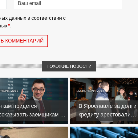
ных данных в соответствии с
ных
*
.
ТЬ КОММЕНТАРИЙ
ПОХОЖИЕ НОВОСТИ
ОЯБРЯ, 2017
22 НОЯБРЯ, 2017
нкам придется
В Ярославле за долги
ссказывать заемщикам о
кредиту арестовали
сках взятия кредитов в
известный клуб, ресто
люте
теплоход