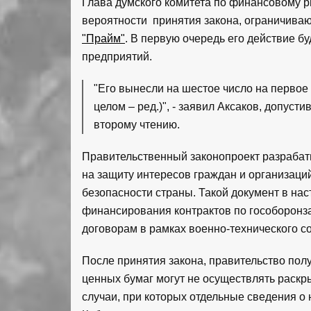
Глава думского комитета по финансовому 
вероятности принятия закона, ограничива
"Прайм"
. В первую очередь его действие бу
предприятий.
"Его вынесли на шестое число на первое 
целом – ред.)", - заявил Аксаков, допус
второму чтению.
Правительственный законопроект разраба
на защиту интересов граждан и организаци
безопасности страны. Такой документ в на
финансирования контрактов по гособоронз
договорам в рамках военно-технического с
После принятия закона, правительство пол
ценных бумаг могут не осуществлять раскр
случаи, при которых отдельные сведения о