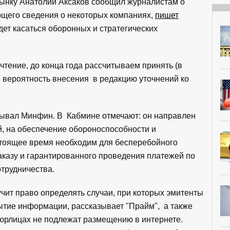
рынку Анатолий Аксаков сообщил журналистам о
ющего сведения о некоторых компаниях,
пишет
дет касаться оборонных и стратегических
чтение, до конца года рассчитываем принять (в
тив вероятность внесения в редакцию уточнений ко
тывал Минфин. В Кабмине отмечают: он направлен
й, на обеспечение обороноспособности и
стоящее время необходим для бесперебойного
аказу и гарантированного проведения платежей по
отрудничества.
учит право определять случаи, при которых эмитенты
ытие информации, рассказывает "Прайм", а также
 юрлицах не подлежат размещению в интернете.