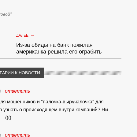
ковой"
→
ДАЛЕЕ
Из-за обиды на банк пожилая
американка решила его ограбить
ТАРИИ К НОВОСТИ
·
ответить
0
 для мошенников и "палочка-выручалочка" для
о узнать о происходящем внутри компаний? Ни
.((((
·
ответить
3