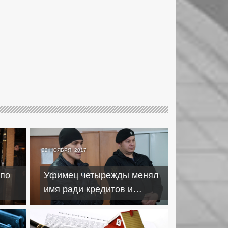
22 НОЯБРЯ, 2017
 по
Уфимец четырежды менял
имя ради кредитов и
ран и
управления автомобилем