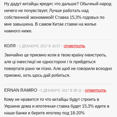
Ну дадут китайцы кредит, что дальше? Обычный народ
ничего не почувствует. Лучше работать над
собственной экономикой! Ставка 15,3% годовых по
мне завышена. В самом Китае ставки на жилье
намного ниже.
КОЛЯ
·
·
ответить
1 ДЕКАБРЯ, 2017 В 16:57
Звичайно це приємно коли в твою країну інвистують,
але ці інвестиції не одностороні і їх прийдеться
повертати рано чи пізно. Але щоб не говорили всеодно
приємно, хоть щось дай робиться.
ERNAN RAMIRO
·
·
ответить
5 ДЕКАБРЯ, 2017 В 08:11
Кому не нравится то что китайцы будут строить в
Украине дома и ипотечная ставка будет 15,3% идите в
наши банки и берите ипотеку под 18-20%