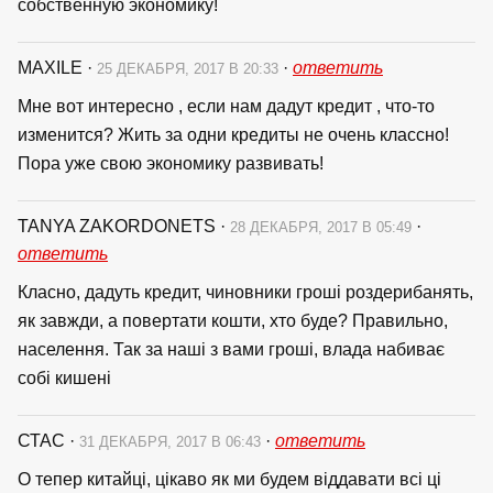
собственную экономику!
MAXILE
·
·
ответить
25 ДЕКАБРЯ, 2017 В 20:33
Мне вот интересно , если нам дадут кредит , что-то
изменится? Жить за одни кредиты не очень классно!
Пора уже свою экономику развивать!
TANYA ZAKORDONETS
·
·
28 ДЕКАБРЯ, 2017 В 05:49
ответить
Класно, дадуть кредит, чиновники гроші роздерибанять,
як завжди, а повертати кошти, хто буде? Правильно,
населення. Так за наші з вами гроші, влада набиває
собі кишені
СТАС
·
·
ответить
31 ДЕКАБРЯ, 2017 В 06:43
О тепер китайці, цікаво як ми будем віддавати всі ці