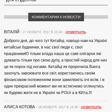
КОММЕНТАРИИ К НОВОСТИ
ВІТАЛІЙ
·
·
ответить
27 НОЯБРЯ, 2017 В 20:40
Доброго дня, до чого тут Китайці, навіщо нам на Україні
китайські будиинки, в нас свої люди є, свої
працівникиЮ тільки влада наша це самі олігархи які
думають тільки про свою дупу, а простий народ для них
це як порох під ногами. Китайці як пророчила Ванга
захочуть завоювати все світ, користаючись своїм
фінансовим положенням вони замилюють очі всім, і в
один прекрасний момент ми не встигнемо оглянутись
як будемо жити не в Україні чи РОсії а в КИта.!!!
АЛИСА КОТОВА
·
·
ответить
28 НОЯБРЯ, 2017 В 14:36