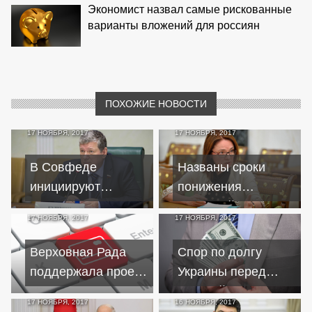
Экономист назвал самые рискованные
варианты вложений для россиян
ПОХОЖИЕ НОВОСТИ
17 НОЯБРЯ, 2017
17 НОЯБРЯ, 2017
В Совфеде
Названы сроки
инициируют
понижения
предоставление
ключевой ставки до
17 НОЯБРЯ, 2017
17 НОЯБРЯ, 2017
креативным
6-7%
кластерам льготных
Верховная Рада
Спор по долгу
кредитов
поддержала проект
Украины перед
закона о кредитном
Россией может
17 НОЯБРЯ, 2017
16 НОЯБРЯ, 2017
реестре Нацбанка
разрешить третья