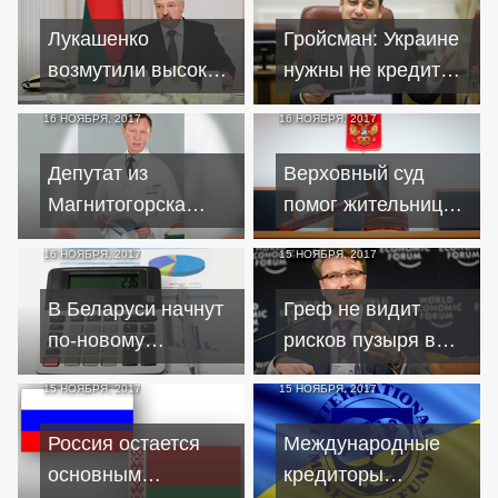
сторона
Лукашенко
Гройсман: Украине
возмутили высокие
нужны не кредиты а
зарплаты
реформы
16 НОЯБРЯ, 2017
16 НОЯБРЯ, 2017
белорусских
банкиров
Депутат из
Верховный суд
Магнитогорска
помог жительнице
просит земляков
Уфы вернуть
16 НОЯБРЯ, 2017
15 НОЯБРЯ, 2017
помочь в выплате
средства за
ипотечного кредита
навязанную
В Беларуси начнут
Греф не видит
страховку по
по-новому
рисков пузыря в
кредиту
определять
ипотечном
15 НОЯБРЯ, 2017
15 НОЯБРЯ, 2017
претендентов на
кредитовании
льготные
Россия остается
Международные
жилищные кредиты
основным
кредиторы