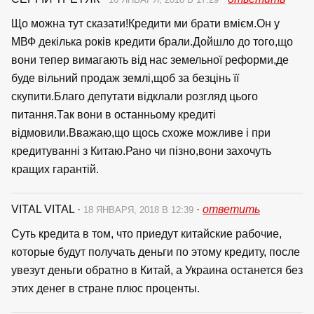
Що можна тут сказати!Кредити ми брати вмієм.Он у
МВФ декілька років кредити брали.Дойшло до того,що
вони тепер вимагають від нас земельної реформи,де
буде вільний продаж землі,щоб за безцінь її
скупити.Благо депутати відклали розгляд цього
питання.Так вони в останньому кредиті
відмовили.Вважаю,що щось схоже можливе і при
кредитуванні з Китаю.Рано чи пізно,вони захочуть
кращих гарантій.
VITAL VITAL
·
·
ответить
18 ЯНВАРЯ, 2018 В 12:39
Суть кредита в том, что приедут китайские рабочие,
которые будут получать деньги по этому кредиту, после
увезут деньги обратно в Китай, а Украина останется без
этих денег в стране плюс проценты.