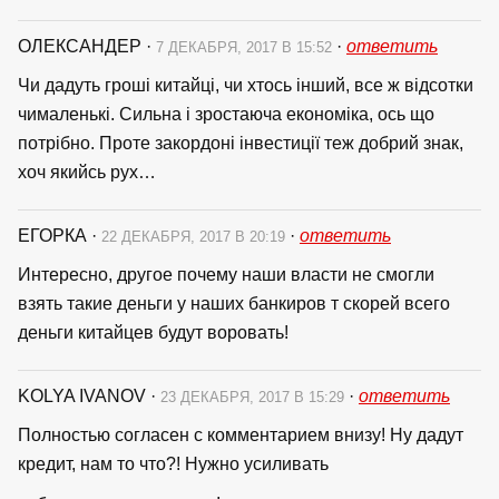
ОЛЕКСАНДЕР
·
·
ответить
7 ДЕКАБРЯ, 2017 В 15:52
Чи дадуть гроші китайці, чи хтось інший, все ж відсотки
чималенькі. Сильна і зростаюча економіка, ось що
потрібно. Проте закордоні інвестиції теж добрий знак,
хоч якийсь рух…
ЕГОРКА
·
·
ответить
22 ДЕКАБРЯ, 2017 В 20:19
Интересно, другое почему наши власти не смогли
взять такие деньги у наших банкиров т скорей всего
деньги китайцев будут воровать!
KOLYA IVANOV
·
·
ответить
23 ДЕКАБРЯ, 2017 В 15:29
Полностью согласен с комментарием внизу! Ну дадут
кредит, нам то что?! Нужно усиливать