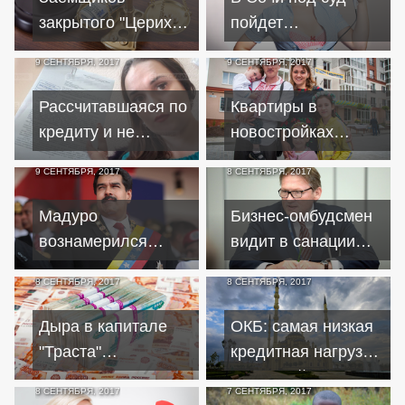
закрытого "Цериха"
пойдет
обязали погасить
предприниматель
9 СЕНТЯБРЯ, 2017
9 СЕНТЯБРЯ, 2017
банковские кредиты
за кредиты на
элитную косметику
Рассчитавшаяся по
Квартиры в
кредиту и не
новостройках
получившая
Полтавщины дают
9 СЕНТЯБРЯ, 2017
8 СЕНТЯБРЯ, 2017
удовлетворения
льготникам в
россиянка требует
кредит
Мадуро
Бизнес-омбудсмен
компенсацию
вознамерился
видит в санации
создать
"Открытия"
8 СЕНТЯБРЯ, 2017
8 СЕНТЯБРЯ, 2017
альтернативу
уничтожение
доллару
банковского
Дыра в капитале
ОКБ: самая низкая
сектора
"Траста"
кредитная нагрузка
увеличилась на
у жителей
8 СЕНТЯБРЯ, 2017
7 СЕНТЯБРЯ, 2017
сотни миллиардов
Ингушетии,