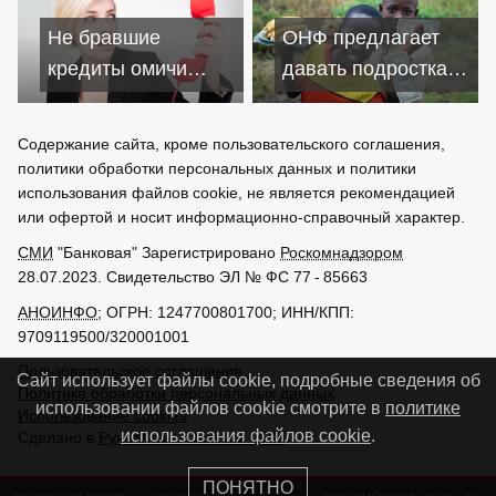
Дагестана и Чечни
Не бравшие
ОНФ предлагает
кредиты омичи
давать подросткам
жалуются на
кредиты
коллекторов чаще
Содержание сайта, кроме пользовательского соглашения,
должников
политики обработки персональных данных и политики
использования файлов cookie, не является рекомендацией
или офертой и носит информационно-справочный характер.
СМИ
"Банковая" Зарегистрировано
Роскомнадзором
28.07.2023. Свидетельство ЭЛ № ФС 77 - 85663
АНОИНФО
; ОГРН: 1247700801700; ИНН/КПП:
9709119500/320001001
Пользовательское соглашение
Сайт использует файлы cookie, подробные сведения об
Политика обработки персональных данных
использовании файлов cookie смотрите в
политике
Использование cookies
использования файлов cookie
.
Сделано в
РунетЛаб – Сайты и CRM
ПОНЯТНО