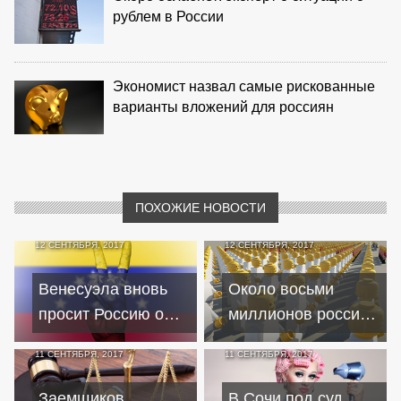
рублем в России
Экономист назвал самые рискованные
варианты вложений для россиян
ПОХОЖИЕ НОВОСТИ
12 СЕНТЯБРЯ, 2017
12 СЕНТЯБРЯ, 2017
Венесуэла вновь
Около восьми
просит Россию о
миллионов россиян
реструктуризации
могут
11 СЕНТЯБРЯ, 2017
11 СЕНТЯБРЯ, 2017
кредитов
обанкротиться из-за
кредитов
Заемщиков
В Сочи под суд