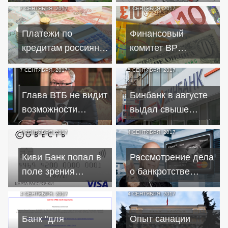
кредиты
отказывают в
7 СЕНТЯБРЯ, 2017
7 СЕНТЯБРЯ, 2017
рефинансировании
ипотечных кредитов
Платежи по
Финансовый
кредитам россиян
комитет ВР
выросли в среднем
посчитал
7 СЕНТЯБРЯ, 2017
5 СЕНТЯБРЯ, 2017
до 12,5 тысяч
украинские
ломбарды
Глава ВТБ не видит
Бинбанк в августе
возможности
выдал свыше
продать активы в
миллиарда рублей
5 СЕНТЯБРЯ, 2017
4 СЕНТЯБРЯ, 2017
Украине
на ипотечные
кредиты
Киви Банк попал в
Рассмотрение дела
поле зрения
о банкротстве
столичного УФАС
бывшего владельца
4 СЕНТЯБРЯ, 2017
4 СЕНТЯБРЯ, 2017
из-за рекламы
"Траста" начнется 5
кредитной карты
сентября
Банк "для
Опыт санации