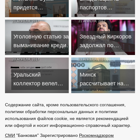
придется
паспортов
оплачивать
отказывают в
21 АПРЕЛЯ, 2017
21 АПРЕЛЯ, 2017
кредиты мэра?
кредитах
Уголовную статью за
Звездный Киркоров
выманивание кредита
задолжал по
или субсидии могут
кредитам более 25
20 АПРЕЛЯ, 2017
19 АПРЕЛЯ, 2017
декриминализировать
миллионов
Уральский
Минск
коллектор велел
рассчитывает на
женщине
кредиты от
заказывать гроб из-
международных
Содержание сайта, кроме пользовательского соглашения,
за кредита отчима
доноров
политики обработки персональных данных и политики
использования файлов cookie, не является рекомендацией
или офертой и носит информационно-справочный характер.
СМИ
"Банковая" Зарегистрировано
Роскомнадзором