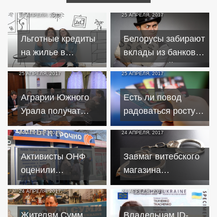
26 АПРЕЛЯ, 2017
25 АПРЕЛЯ, 2017
Льготные кредиты
Белорусы забирают
на жилье в
вклады из банков
Запорожье:
из-за низкой
25 АПРЕЛЯ, 2017
25 АПРЕЛЯ, 2017
проблемы и
процентной ставки
перспективы
Аграрии Южного
Есть ли повод
Урала получат
радоваться росту
больше льготных
потребительского
24 АПРЕЛЯ, 2017
24 АПРЕЛЯ, 2017
кредитов
кредитования в
Украине
Активисты ОНФ
Завмаг витебского
оценили
магазина
деятельность
присваивала
24 АПРЕЛЯ, 2017
24 АПРЕЛЯ, 2017
микрофинансистов
платежи по
Челябинска
кредитам
Жителям Сумм
Владельцам ID-