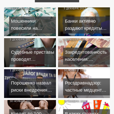
6 ДЕКАБРЯ, 2017
5 ДЕКАБРЯ, 2017
Мошенники
Банки активно
повесили на
раздают кредиты
жительницу
возрастным
5 ДЕКАБРЯ, 2017
5 ДЕКАБРЯ, 2017
Вологды кредит
заемщикам
почти на девять
Судебные приставы
Закредитованность
миллионов
проводят
населения:
общероссийский
положительный
1 ДЕКАБРЯ, 2017
30 НОЯБРЯ, 2017
рейд по должникам
маркер или опасная
тенденция?
Порошенко назвал
Росздравнадзор:
риски внедрения
частные медцентры
налога на
нередко
30 НОЯБРЯ, 2017
30 НОЯБРЯ, 2017
выведенный
навязывают
капитал
кредиты
Кредит до 100
В каких странах