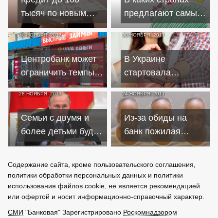
тысяч по новым
предлагают самые
условиям: риски
дешевые
30 НОЯБРЯ, 2017
30 НОЯБРЯ, 2017
для финансистов и
ипотечные кредиты
заемщиков
Центробанк может
В Украине
ограничить темпы
стартовала
роста выдачи
программа
28 НОЯБРЯ, 2017
24 НОЯБРЯ, 2017
кредитов
доступного жилья
россиянам
для участников АТО
Семьи с двумя и
Из-за обиды на
и переселенцев
более детьми будут
банк пожилая
получать ипотечные
американка решила
кредиты под 6%
его ограбить
Содержание сайта, кроме пользовательского соглашения,
политики обработки персональных данных и политики
использования файлов cookie, не является рекомендацией
или офертой и носит информационно-справочный характер.
СМИ
"Банковая" Зарегистрировано
Роскомнадзором