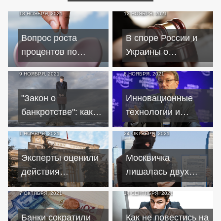
18 НОЯБРЯ, 2021
12 НОЯБРЯ, 2021
Вопрос роста
В споре России и
процентов по
Украины о
депозитам решат в
трехмиллиардном
9 НОЯБРЯ, 2021
8 НОЯБРЯ, 2021
Госдуме
долге точка не
поставлена
"Закон о
Инновационные
банкротстве": какие
технологии и
нужно внести
корпоративные
1 НОЯБРЯ, 2021
24 ОКТЯБРЯ, 2021
изменения в закон
криптовалюты
Эксперты оценили
Москвичка
действия
лишалась двух
Центробанка по
квартир, "продав"
7 ОКТЯБРЯ, 2021
14 СЕНТЯБРЯ, 2021
повышению
жилье
ключевой ставки
злоумышленникам
Банки сократили
Как не повестись на