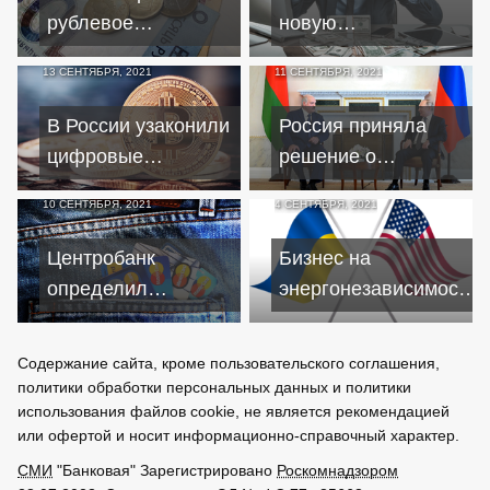
рублевое
новую
кредитование
мошенническую
13 СЕНТЯБРЯ, 2021
11 СЕНТЯБРЯ, 2021
малого и среднего
уловку
бизнеса
злоумышленников
В России узаконили
Россия приняла
цифровые
решение о
финансовые
сокращении
10 СЕНТЯБРЯ, 2021
4 СЕНТЯБРЯ, 2021
активы
финансовой
поддержки
Центробанк
Бизнес на
Беларуси
определил
энергонезависимости:
критерии для
как США
выявления
зарабатывают на
Содержание сайта, кроме пользовательского соглашения,
теневого бизнеса
Украине
политики обработки персональных данных и политики
использования файлов cookie, не является рекомендацией
или офертой и носит информационно-справочный характер.
СМИ
"Банковая" Зарегистрировано
Роскомнадзором