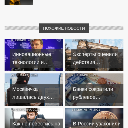
ПОХОЖИЕ НОВОСТИ
8 НОЯБРЯ, 2021
1 НОЯБРЯ, 2021
Инновационные
Эксперты оценили
технологии и
действия
корпоративные
Центробанка по
24 ОКТЯБРЯ, 2021
7 ОКТЯБРЯ, 2021
криптовалюты
повышению
ключевой ставки
Москвичка
Банки сократили
лишалась двух
рублевое
квартир, "продав"
кредитование
14 СЕНТЯБРЯ, 2021
13 СЕНТЯБРЯ, 2021
жилье
малого и среднего
злоумышленникам
бизнеса
Как не повестись на
В России узаконили