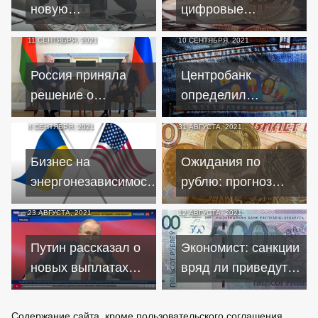
новую
цифровые
мошенническую
финансовые
11 СЕНТЯБРЯ, 2021
10 СЕНТЯБРЯ, 2021
уловку
активы
злоумышленников
Россия приняла
Центробанк
решение о
определил
сокращении
критерии для
4 СЕНТЯБРЯ, 2021
31 АВГУСТА, 2021
финансовой
выявления
поддержки
теневого бизнеса
Бизнес на
Ожидания по
Беларуси
энергонезависимости:
рублю: прогноз
как США
курса на начало
23 АВГУСТА, 2021
12 АВГУСТА, 2021
зарабатывают на
осени 2021 года
Украине
Путин рассказал о
Экономист: санкции
новых выплатах
вряд ли приведут к
для пенсионеров и
обрушению
военнослужащих
белорусского рубля
Содержание сайта, кроме пользовательского соглашения,