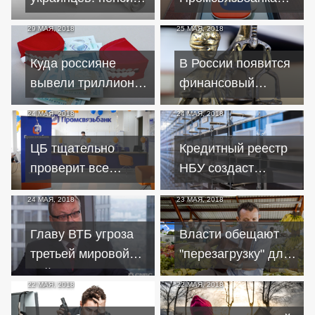
привяжут к
передали в казну
29 МАЯ, 2018
25 МАЯ, 2018
зарплатам
Куда россияне
В России появится
вывели триллион
финансовый
долларов?
омбудсмен
24 МАЯ, 2018
24 МАЯ, 2018
ЦБ тщательно
Кредитный реестр
проверит все
НБУ создаст
передаваемые
банкам
24 МАЯ, 2018
23 МАЯ, 2018
Промсвязьбанку
масштабные
кредиты
проблемы
Главу ВТБ угроза
Власти обещают
третьей мировой
"перезагрузку" для
войны волнует
развития малого
22 МАЯ, 2018
22 МАЯ, 2018
больше, чем
бизнеса
санкции