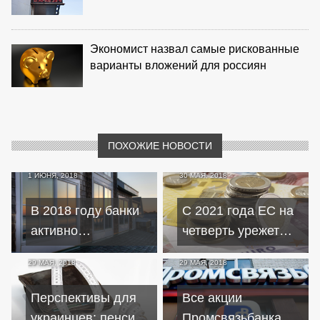
Экономист назвал самые рискованные
варианты вложений для россиян
ПОХОЖИЕ НОВОСТИ
1 ИЮНЯ, 2018
30 МАЯ, 2018
В 2018 году банки
С 2021 года ЕС на
активно
четверть урежет
наращивают
финансирование
29 МАЯ, 2018
29 МАЯ, 2018
выдачу ипотечных
стран Восточной
кредитов
Европы
Перспективы для
Все акции
украинцев: пенсии
Промсвязьбанка