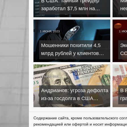
В США "тайный трейдер"
Ми
заработал $7,5 млн на
не
законе Байдена о дефолте
не
бю
1 ИЮНЯ, 2023
1 ИЮ
Мошенники похитили 4,5
Эк
млрд рублей у клиентов
CO
российских банков
со
29 МАЯ, 2023
29 МА
Андрианов: угроза дефолта
В 
из-за госдолга в США
гр
перенесена на будущее
до
Содержание сайта, кроме пользовательского сог
рекомендацией или офертой и носит информаци