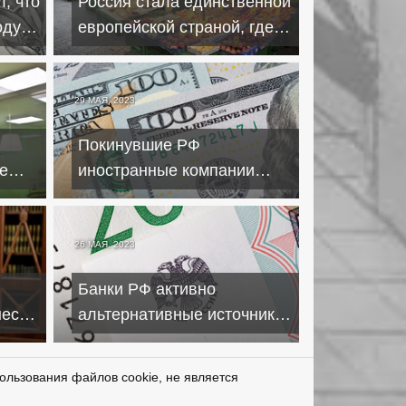
, что
Россия стала единственной
оду
европейской страной, где
подешевели продукты
29 МАЯ, 2023
Покинувшие РФ
е
иностранные компании
вывели 36 миллиардов
долларов
26 МАЯ, 2023
Банки РФ активно
неса
альтернативные источники
прибыли в смежных
областях
ользования файлов cookie, не является