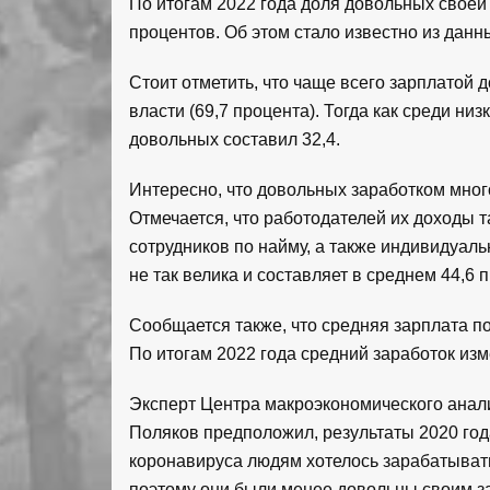
По итогам 2022 года доля довольных своей
процентов. Об этом стало известно из данн
Стоит отметить, что чаще всего зарплатой 
власти (69,7 процента). Тогда как среди н
довольных составил 32,4.
Интересно, что довольных заработком много
Отмечается, что работодателей их доходы та
сотрудников по найму, а также индивидуа
не так велика и составляет в среднем 44,6 
Сообщается также, что средняя зарплата по
По итогам 2022 года средний заработок изм
Эксперт Центра макроэкономического анали
Поляков предположил, результаты 2020 год
коронавируса людям хотелось зарабатывать
поэтому они были менее довольны своим з