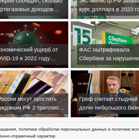
нфин сообщил, сколько
Экс-министр РФ заявил
фтегазовых доходов
курс доллара в 2023 г
дополучит в июне
будет ниже 100 рублей
джет
НЯ, 2023
30 МАЯ, 2023
ономический ущерб от
ФАС оштрафовала
VID-19 в 2022 году
Сбербанк за нарушени
ставил 1,6 трлн рублей
рекламного
законодательства
Я, 2023
26 МАЯ, 2023
России могут простить
Греф считает стыдной
ажданам РФ 2 триллиона
долю небольшого биз
лгов по кредитам
в ВВП России в 20%
лашения, политики обработки персональных данных и политики исп
онно-справочный характер.