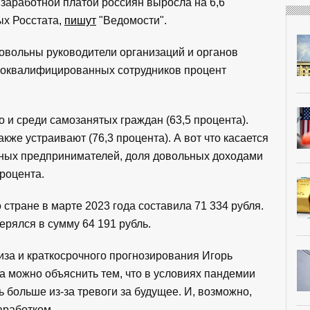
 заработной платой россиян выросла на 6,6
ых Росстата,
пишут
"Ведомости".
довольны руководители организаций и органов
изкоквалифицированных сотрудников процент
 и среди самозанятых граждан (63,5 процента).
кже устраивают (76,3 процента). А вот что касается
льных предпринимателей, доля довольных доходами
процента.
 стране в марте 2023 года составила 71 334 рубля.
ерялся в сумму 64 191 рубль.
за и краткосрочного прогнозирования Игорь
а можно объяснить тем, что в условиях пандемии
 больше из-за тревоги за будущее. И, возможно,
аработком.