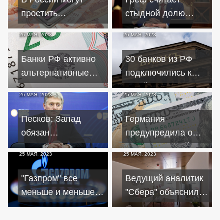
простить
стыдной долю
гражданам РФ 2
небольшого
26 МАЯ, 2023
26 МАЯ, 2023
триллиона долгов
бизнеса в ВВП
по кредитам
России в 20%
Банки РФ активно
30 банков из РФ
альтернативные
подключились к
источники прибыли
китайскому аналогу
26 МАЯ, 2023
25 МАЯ, 2023
в смежных
SWIFT
областях
Песков: Запад
Германия
обязан
предупредила о
разблокировать
приближающейся
25 МАЯ, 2023
25 МАЯ, 2023
российские активы
мировой
безо всяких
экономической
"Газпром" все
Ведущий аналитик
условий
войне
меньше и меньше
"Сбера" объяснил,
пополняет
почему снизились
российский бюджет
цены на жилье в