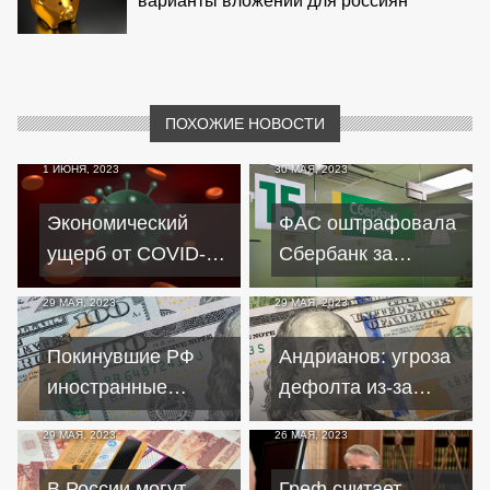
варианты вложений для россиян
ПОХОЖИЕ НОВОСТИ
1 ИЮНЯ, 2023
30 МАЯ, 2023
Экономический
ФАС оштрафовала
ущерб от COVID-19
Сбербанк за
в 2022 году
нарушение
29 МАЯ, 2023
29 МАЯ, 2023
составил 1,6 трлн
рекламного
рублей
законодательства
Покинувшие РФ
Андрианов: угроза
иностранные
дефолта из-за
компании вывели
госдолга в США
29 МАЯ, 2023
26 МАЯ, 2023
36 миллиардов
перенесена на
долларов
будущее
В России могут
Греф считает