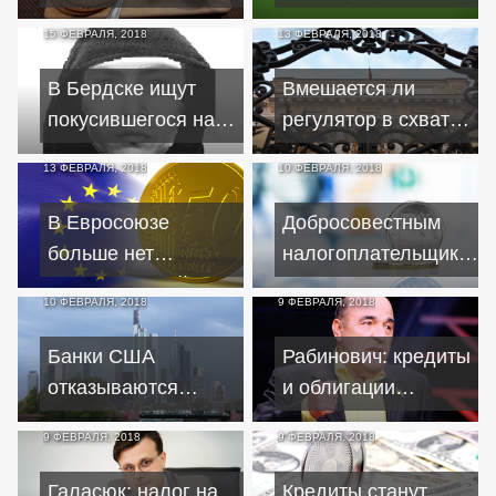
подорожал на треть
блокировки счетов
15 ФЕВРАЛЯ, 2018
13 ФЕВРАЛЯ, 2018
украинцев
В Бердске ищут
Вмешается ли
покусившегося на
регулятор в схватку
"Быстроденьги"
ВЭБа и НПФ за
13 ФЕВРАЛЯ, 2018
10 ФЕВРАЛЯ, 2018
злоумышленника с
пенсии россиян
электрошокером
В Евросоюзе
Добросовестным
больше нет
налогоплательщикам
банковских тайн от
снизят нагрузку
10 ФЕВРАЛЯ, 2018
9 ФЕВРАЛЯ, 2018
налоговых органов
Банки США
Рабинович: кредиты
отказываются
и облигации
сотрудничать с
обернутся для
9 ФЕВРАЛЯ, 2018
9 ФЕВРАЛЯ, 2018
имеющими
Украины еще
российские и
большими долгами
Галасюк: налог на
Кредиты станут