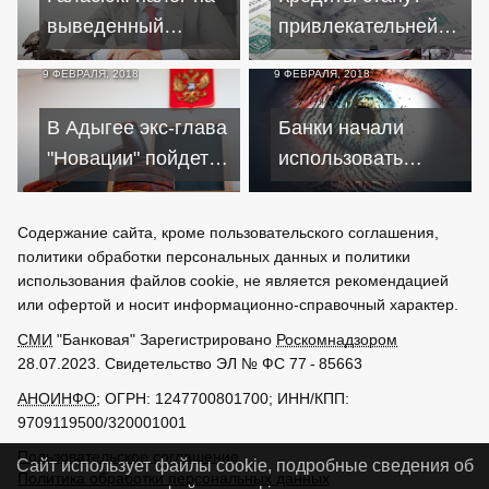
украинские корни
выведенный
привлекательней
компаниями
капитал обернется
после привязки
9 ФЕВРАЛЯ, 2018
9 ФЕВРАЛЯ, 2018
миллиардными
процентов к
потерями
ключевой ставке
В Адыгее экс-глава
Банки начали
"Новации" пойдет
использовать
под суд за выдачу
биометрию при
сомнительных
выдаче кредитов
Содержание сайта, кроме пользовательского соглашения,
кредитов
политики обработки персональных данных и политики
использования файлов cookie, не является рекомендацией
или офертой и носит информационно-справочный характер.
СМИ
"Банковая" Зарегистрировано
Роскомнадзором
28.07.2023. Свидетельство ЭЛ № ФС 77 - 85663
АНОИНФО
; ОГРН: 1247700801700; ИНН/КПП:
9709119500/320001001
Пользовательское соглашение
Сайт использует файлы cookie, подробные сведения об
Политика обработки персональных данных