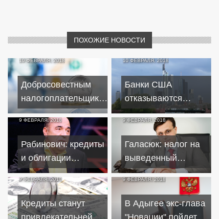
ПОХОЖИЕ НОВОСТИ
10 ФЕВРАЛЯ, 2018
10 ФЕВРАЛЯ, 2018
Добросовестным
Банки США
налогоплательщикам
отказываются
снизят нагрузку
сотрудничать с
9 ФЕВРАЛЯ, 2018
9 ФЕВРАЛЯ, 2018
имеющими
российские и
Рабинович: кредиты
Галасюк: налог на
украинские корни
и облигации
выведенный
компаниями
обернутся для
капитал обернется
9 ФЕВРАЛЯ, 2018
9 ФЕВРАЛЯ, 2018
Украины еще
миллиардными
большими долгами
потерями
Кредиты станут
В Адыгее экс-глава
привлекательней
"Новации" пойдет